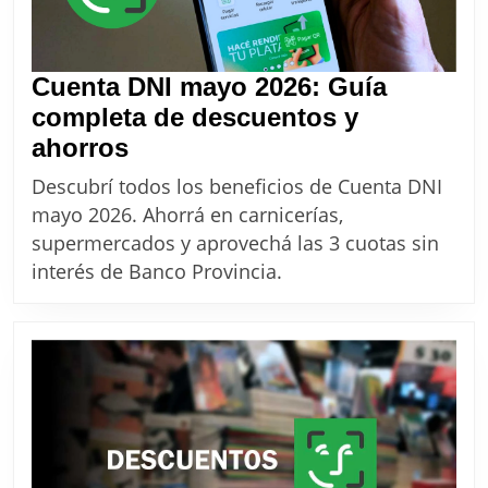
Cuenta DNI mayo 2026: Guía
completa de descuentos y
Cuenta
ahorros
DNI
Descubrí todos los beneficios de Cuenta DNI
mayo
mayo 2026. Ahorrá en carnicerías,
2026:
supermercados y aprovechá las 3 cuotas sin
Guía
interés de Banco Provincia.
completa
de
descuentos
y
ahorros