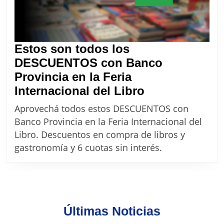
Estos son todos los
DESCUENTOS con Banco
Provincia en la Feria
Estos
Internacional del Libro
son
Aprovechá todos estos DESCUENTOS con
todos
Banco Provincia en la Feria Internacional del
los
Libro. Descuentos en compra de libros y
DESCUENTO
gastronomía y 6 cuotas sin interés.
con
Banco
Provincia
en
Últimas Noticias
la