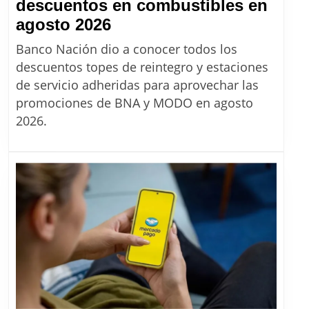
descuentos en combustibles en
Banco
agosto 2026
Nación:
Banco Nación dio a conocer todos los
Cómo
descuentos topes de reintegro y estaciones
son
de servicio adheridas para aprovechar las
los
promociones de BNA y MODO en agosto
descuentos
2026.
en
combustibles
en
agosto
2026