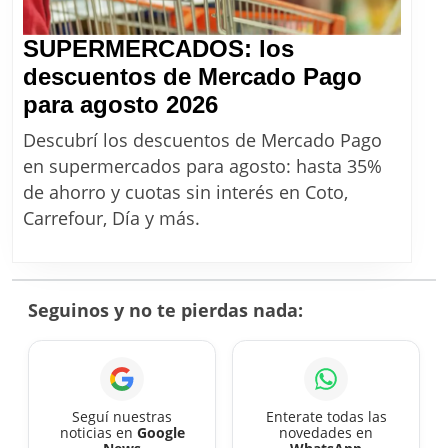
SUPERMERCADOS: los
descuentos de Mercado Pago
SUPERMERCADOS:
para agosto 2026
los
Descubrí los descuentos de Mercado Pago
descuentos
en supermercados para agosto: hasta 35%
de
de ahorro y cuotas sin interés en Coto,
Mercado
Carrefour, Día y más.
Pago
para
agosto
Seguinos y no te pierdas nada:
2026
Seguí nuestras
Enterate todas las
noticias en
Google
novedades en