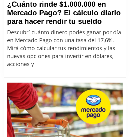
¿Cuánto rinde $1.000.000 en
Mercado Pago? El cálculo diario
¿Cuánto
para hacer rendir tu sueldo
rinde
Descubrí cuánto dinero podés ganar por día
$1.000.00
en Mercado Pago con una tasa del 17,6%.
en
Mirá cómo calcular tus rendimientos y las
Mercado
nuevas opciones para invertir en dólares,
Pago?
acciones y
El
cálculo
diario
para
hacer
rendir
tu
sueldo