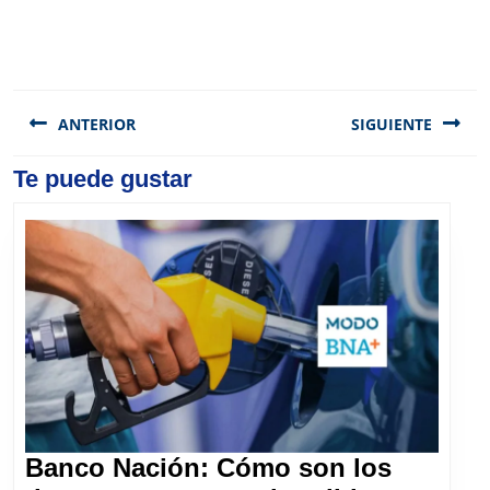
Navegación
de
ANTERIOR
SIGUIENTE
entradas
Previous
Te puede gustar
Next
post:
post:
Banco Nación: Cómo son los