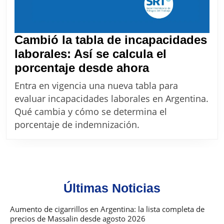
Cambió la tabla de incapacidades
laborales: Así se calcula el
Cambió
porcentaje desde ahora
la
Entra en vigencia una nueva tabla para
tabla
evaluar incapacidades laborales en Argentina.
de
Qué cambia y cómo se determina el
incapacidad
porcentaje de indemnización.
laborales:
Así
se
calcula
Últimas Noticias
el
porcentaje
Aumento de cigarrillos en Argentina: la lista completa de
precios de Massalin desde agosto 2026
desde