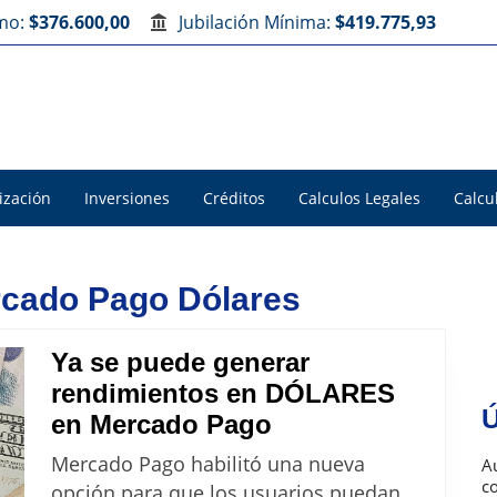
imo:
$376.600,00
Jubilación Mínima:
$419.775,93
ización
Inversiones
Créditos
Calculos Legales
Calcu
rcado Pago Dólares
Ya se puede generar
rendimientos en DÓLARES
Ú
Ya
en Mercado Pago
se
Mercado Pago habilitó una nueva
Au
puede
c
opción para que los usuarios puedan