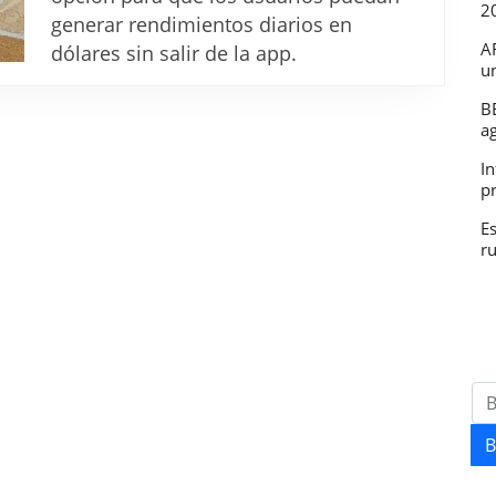
2
generar
generar rendimientos diarios en
rendimientos
A
dólares sin salir de la app.
u
en
DÓLARES
B
a
en
In
Mercado
p
Pago
E
r
B