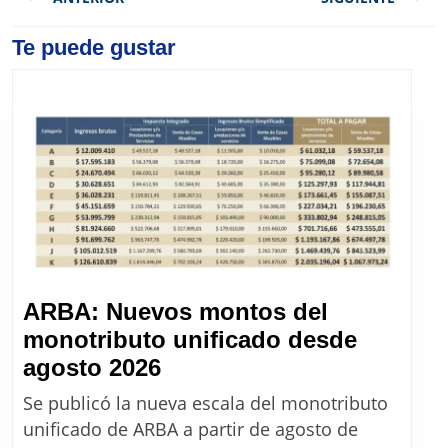
entradas
Previous
Te puede gustar
Next
post:
post:
ARBA: Nuevos montos del
monotributo unificado desde
ARBA:
agosto 2026
Nuevos
Se publicó la nueva escala del monotributo
montos
unificado de ARBA a partir de agosto de