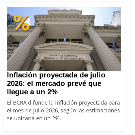
de
cobr
de
agos
2026
Inflación proyectada de julio
2026: el mercado prevé que
Inflación
llegue a un 2%
proyectada
El BCRA difunde la inflación proyectada para
de
el mes de julio 2026, según las estimaciones
julio
se ubicaría en un 2%.
2026:
el