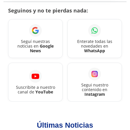
mercado
Seguinos y no te pierdas nada:
prevé
que
llegue
a
Seguí nuestras
Enterate todas las
noticias en
Google
novedades en
un
News
WhatsApp
2%
Segui nuestro
Suscribite a nuestro
contenido en
canal de
YouTube
Instagram
Últimas Noticias