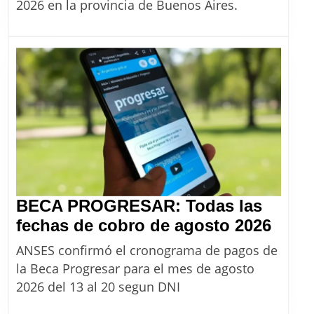
del
2026 en la provincia de Buenos Aires.
monotributo
unificado
desde
agosto
2026
BECA PROGRESAR: Todas las
BEC
fechas de cobro de agosto 2026
PRO
ANSES confirmó el cronograma de pagos de
Toda
la Beca Progresar para el mes de agosto
las
2026 del 13 al 20 segun DNI
fech