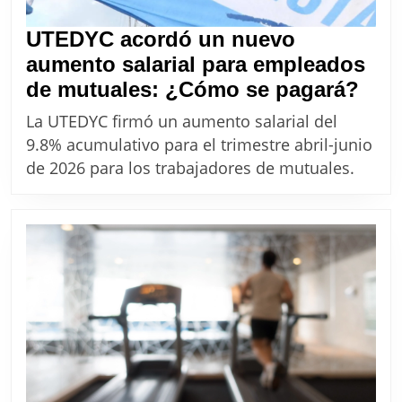
UTEDYC acordó un nuevo
aumento salarial para empleados
UTE
de mutuales: ¿Cómo se pagará?
aco
La UTEDYC firmó un aumento salarial del
un
9.8% acumulativo para el trimestre abril-junio
nue
de 2026 para los trabajadores de mutuales.
aum
sala
par
emp
de
mut
¿C
se
pag