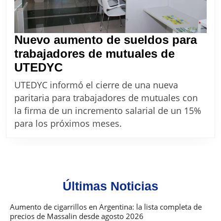
2025
Nuevo aumento de sueldos para
trabajadores de mutuales de
Nuevo
UTEDYC
aumento
UTEDYC informó el cierre de una nueva
de
paritaria para trabajadores de mutuales con
sueldos
la firma de un incremento salarial de un 15%
para
para los próximos meses.
trabajadores
de
mutuales
de
Últimas Noticias
UTEDYC
Aumento de cigarrillos en Argentina: la lista completa de
precios de Massalin desde agosto 2026