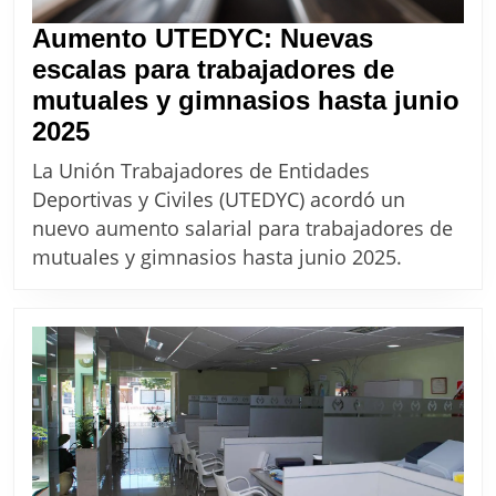
Aumento UTEDYC: Nuevas
escalas para trabajadores de
mutuales y gimnasios hasta junio
Aumento
2025
UTEDYC:
La Unión Trabajadores de Entidades
Nuevas
Deportivas y Civiles (UTEDYC) acordó un
escalas
nuevo aumento salarial para trabajadores de
para
mutuales y gimnasios hasta junio 2025.
trabajadores
de
mutuales
y
gimnasios
hasta
junio