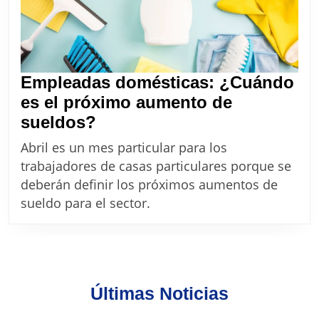
Empleadas domésticas: ¿Cuándo
es el próximo aumento de
Empleadas
sueldos?
domésticas:
Abril es un mes particular para los
¿Cuándo
trabajadores de casas particulares porque se
es
deberán definir los próximos aumentos de
el
sueldo para el sector.
próximo
aumento
de
sueldos?
Últimas Noticias