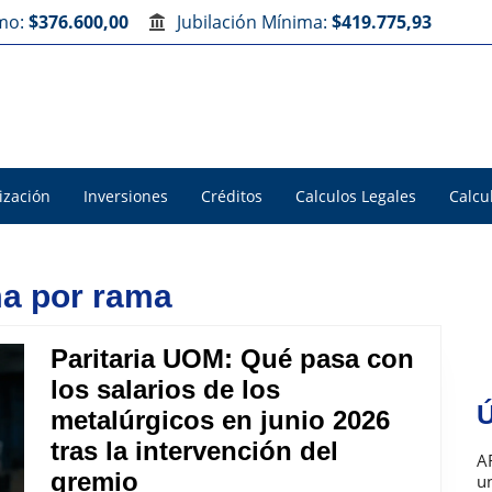
imo:
$376.600,00
Jubilación Mínima:
$419.775,93
ización
Inversiones
Créditos
Calculos Legales
Calcu
ma por rama
Paritaria UOM: Qué pasa con
los salarios de los
Ú
metalúrgicos en junio 2026
tras la intervención del
A
Paritaria
gremio
u