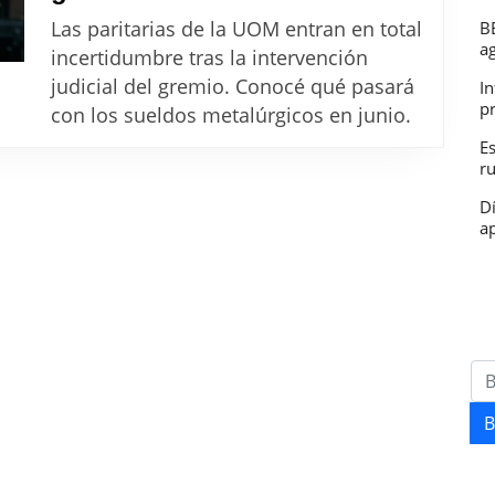
UOM:
Las paritarias de la UOM entran en total
B
Qué
a
incertidumbre tras la intervención
pasa
judicial del gremio. Conocé qué pasará
In
con
p
con los sueldos metalúrgicos en junio.
los
E
r
salarios
de
D
ap
los
metalúrgicos
en
junio
2026
tras
la
B
intervención
del