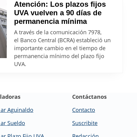
Atención: Los plazos fijos
cuanto
UVA vuelven a 90 días de
rendirá
Atención:
permanencia mínima
en
Los
abril
A través de la comunicación 7978,
plazos
el Banco Central (BCRA) estableció un
fijos
importante cambio en el tiempo de
UVA
permanencia mínimo del plazo fijo
vuelven
UVA.
a
90
días
ladoras
Contáctanos
de
permanencia
lar Aguinaldo
Contacto
mínima
lar Sueldo
Suscribite
lar Plazo Fijo UVA
Redacción