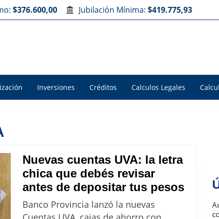
imo:
$376.600,00
Jubilación Mínima:
$419.775,93
ización
Inversiones
Créditos
Calculos Legales
Calcu
A
Nuevas cuentas UVA: la letra
chica que debés revisar
Ú
Nueva
antes de depositar tus pesos
cuent
Banco Provincia lanzó la nuevas
Au
UVA:
c
Cuentas UVA, cajas de ahorro con