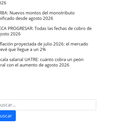
026
RBA: Nuevos montos del monotributo
nificado desde agosto 2026
ECA PROGRESAR: Todas las fechas de cobro de
gosto 2026
flación proyectada de julio 2026: el mercado
r
revé que llegue a un 2%
scala salarial UATRE: cuánto cobra un peón
ural con el aumento de agosto 2026
tar
uscar