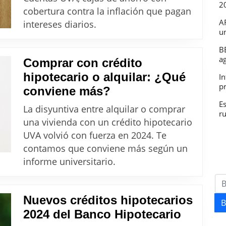
2
la
cobertura contra la inflación que pagan
letra
A
intereses diarios.
u
chica
que
B
a
Comprar con crédito
debés
hipotecario o alquilar: ¿Qué
In
revisa
p
Comprar
conviene más?
antes
con
E
de
La disyuntiva entre alquilar o comprar
r
crédito
deposi
una vivienda con un crédito hipotecario
hipotecario
UVA volvió con fuerza en 2024. Te
tus
o
contamos que conviene más según un
pesos
alquilar:
informe universitario.
¿Qué
conviene
Nuevos créditos hipotecarios
más?
B
Nuevos
2024 del Banco Hipotecario