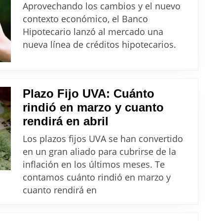
crédito
Aprovechando los cambios y el nuevo
hipotec
contexto económico, el Banco
2024
Hipotecario lanzó al mercado una
del
nueva línea de créditos hipotecarios.
Banco
Hipotec
Plazo Fijo UVA: Cuánto
rindió en marzo y cuanto
Plazo
rendirá en abril
Fijo
Los plazos fijos UVA se han convertido
UVA:
en un gran aliado para cubrirse de la
Cuánto
inflación en los últimos meses. Te
rindió
contamos cuánto rindió en marzo y
en
cuanto rendirá en
marzo
y