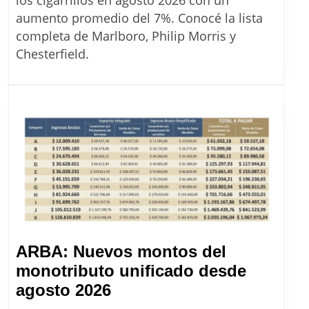
en
aumento promedio del 7%. Conocé la lista
Argentina:
completa de Marlboro, Philip Morris y
la
Chesterfield.
lista
completa
de
precios
de
Massalin
desde
agosto
2026
ARBA: Nuevos montos del
monotributo unificado desde
ARBA:
agosto 2026
Nuevos