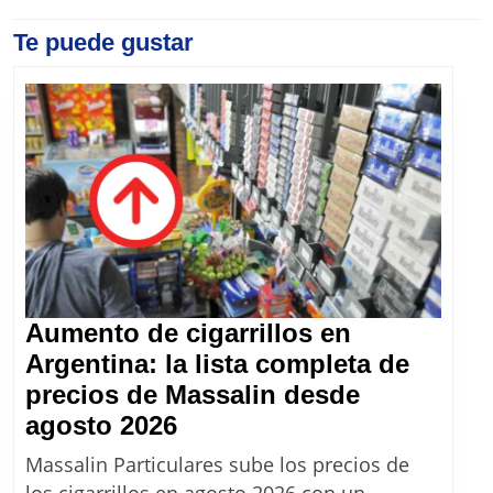
entradas
Previous
Te puede gustar
Next
post:
post:
Aumento de cigarrillos en
Argentina: la lista completa de
precios de Massalin desde
Aumento
agosto 2026
de
Massalin Particulares sube los precios de
cigarrillos
los cigarrillos en agosto 2026 con un