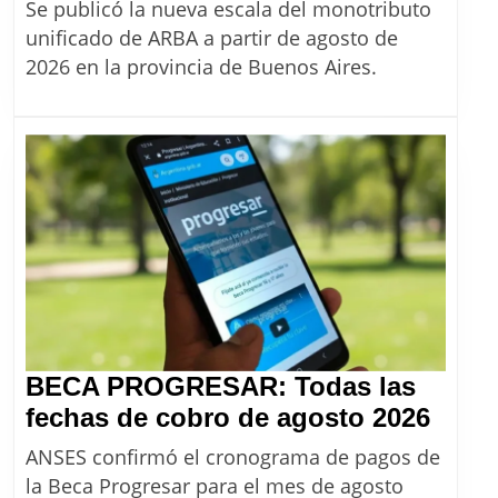
Se publicó la nueva escala del monotributo
montos
unificado de ARBA a partir de agosto de
del
2026 en la provincia de Buenos Aires.
monotributo
unificado
desde
agosto
2026
BECA PROGRESAR: Todas las
BEC
fechas de cobro de agosto 2026
PRO
ANSES confirmó el cronograma de pagos de
Toda
la Beca Progresar para el mes de agosto