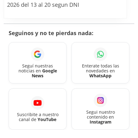
las
2026 del 13 al 20 segun DNI
fech
de
cobr
Seguinos y no te pierdas nada:
de
agos
2026
Seguí nuestras
Enterate todas las
noticias en
Google
novedades en
News
WhatsApp
Segui nuestro
Suscribite a nuestro
contenido en
canal de
YouTube
Instagram