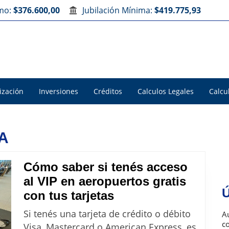
imo:
$376.600,00
Jubilación Mínima:
$419.775,93
ización
Inversiones
Créditos
Calculos Legales
Calcu
SA
Cómo saber si tenés acceso
al VIP en aeropuertos gratis
Ú
Cómo
con tus tarjetas
saber
Si tenés una tarjeta de crédito o débito
Au
si
c
Visa, Mastercard o American Express, es