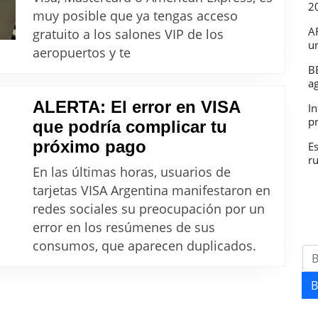
2
tenés
muy posible que ya tengas acceso
acceso
A
gratuito a los salones VIP de los
u
al
aeropuertos y te
VIP
B
a
en
ALERTA: El error en VISA
In
aeropuertos
p
que podría complicar tu
gratis
ALERTA:
próximo pago
E
con
r
El
tus
En las últimas horas, usuarios de
error
tarjetas VISA Argentina manifestaron en
tarjetas
en
redes sociales su preocupación por un
VISA
error en los resúmenes de sus
que
consumos, que aparecen duplicados.
podría
complicar
B
tu