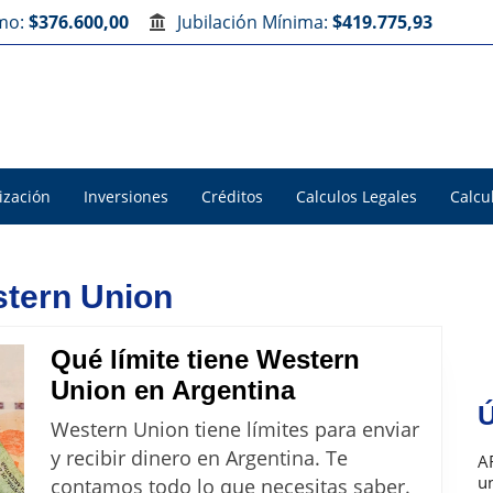
imo:
$376.600,00
Jubilación Mínima:
$419.775,93
ización
Inversiones
Créditos
Calculos Legales
Calcu
stern Union
Qué límite tiene Western
Qué
Union en Argentina
Ú
límite
Western Union tiene límites para enviar
tiene
y recibir dinero en Argentina. Te
A
Western
u
contamos todo lo que necesitas saber.