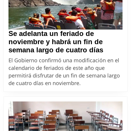
fomentar
la
liquidación
de
Se adelanta un feriado de
dólares
noviembre y habrá un fin de
Se
semana largo de cuatro días
adelant
El Gobierno confirmó una modificación en el
un
calendario de feriados de este año que
feriado
permitirá disfrutar de un fin de semana largo
de
de cuatro días en noviembre.
noviemb
y
habrá
un
fin