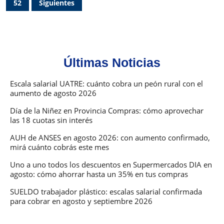
52
Siguientes
entradas
la
ANDIS
devuelva
pensiones
Últimas Noticias
por
invalidez
Escala salarial UATRE: cuánto cobra un peón rural con el
suspendidas
aumento de agosto 2026
Día de la Niñez en Provincia Compras: cómo aprovechar
las 18 cuotas sin interés
AUH de ANSES en agosto 2026: con aumento confirmado,
mirá cuánto cobrás este mes
Uno a uno todos los descuentos en Supermercados DIA en
agosto: cómo ahorrar hasta un 35% en tus compras
SUELDO trabajador plástico: escalas salarial confirmada
para cobrar en agosto y septiembre 2026