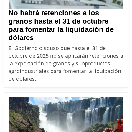
No habrá retenciones a los
granos hasta el 31 de octubre
para fomentar la liquidación de
No
dólares
habrá
El Gobierno dispuso que hasta el 31 de
retenciones
octubre de 2025 no se aplicarán retenciones a
a
la exportación de granos y subproductos
los
agroindustriales para fomentar la liquidación
granos
de dólares.
hasta
el
31
de
octubre
para