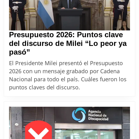
Presupuesto 2026: Puntos clave
del discurso de Milei “Lo peor ya
Presupuesto
pasó”
2026:
El Presidente Milei presentó el Presupuesto
Puntos
2026 con un mensaje grabado por Cadena
clave
Nacional para todo el país. Cuáles fueron los
del
puntos claves del discurso.
discurso
de
Milei
“Lo
peor
ya