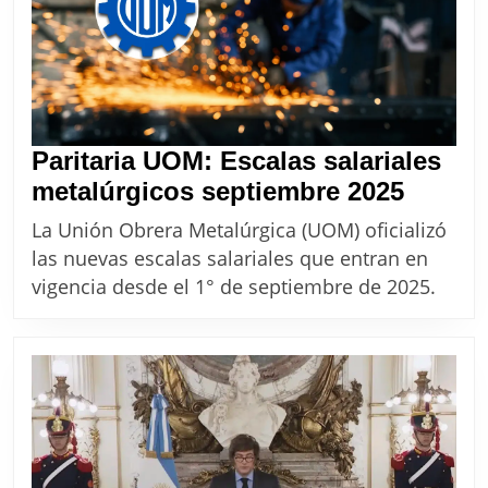
Paritaria UOM: Escalas salariales
Paritar
metalúrgicos septiembre 2025
UOM:
La Unión Obrera Metalúrgica (UOM) oficializó
Escala
las nuevas escalas salariales que entran en
salaria
vigencia desde el 1° de septiembre de 2025.
metalú
septie
2025