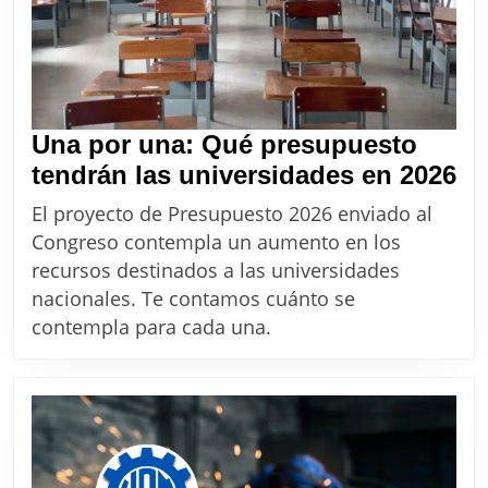
de
semana
largo
de
cuatro
Una por una: Qué presupuesto
días
Un
tendrán las universidades en 2026
po
El proyecto de Presupuesto 2026 enviado al
un
Congreso contempla un aumento en los
Q
recursos destinados a las universidades
pr
nacionales. Te contamos cuánto se
te
contempla para cada una.
la
un
en
20