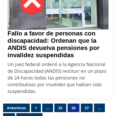
pasó”
Fallo a favor de personas con
discapacidad: Ordenan que la
ANDIS devuelva pensiones por
Fallo
invalidez suspendidas
a
Un juez federal ordenó a la Agencia Nacional
favor
de Discapacidad (ANDIS) restituir en un plazo
de
de 24 horas todas las pensiones no
personas
contributivas por invalidez que habían sido
con
suspendidas.
discapacidad:
Ordenan
Paginación
Anteriores
1
…
25
26
27
…
que
de