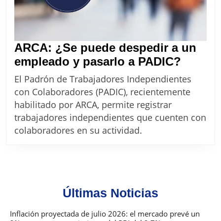
último
año
ARCA: ¿Se puede despedir a un
ARCA:
empleado y pasarlo a PADIC?
¿Se
El Padrón de Trabajadores Independientes
puede
con Colaboradores (PADIC), recientemente
desped
habilitado por ARCA, permite registrar
a
trabajadores independientes que cuenten con
un
colaboradores en su actividad.
emple
y
pasarl
a
Últimas Noticias
PADIC
Inflación proyectada de julio 2026: el mercado prevé un