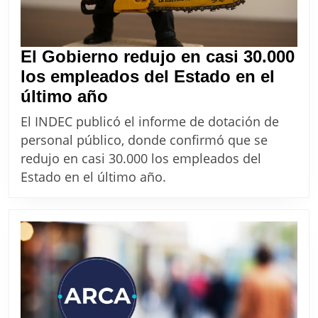
El Gobierno redujo en casi 30.000
los empleados del Estado en el
El
último año
Gobierno
El INDEC publicó el informe de dotación de
redujo
personal público, donde confirmó que se
en
redujo en casi 30.000 los empleados del
casi
Estado en el último año.
30.000
los
empleados
del
Estado
en
el