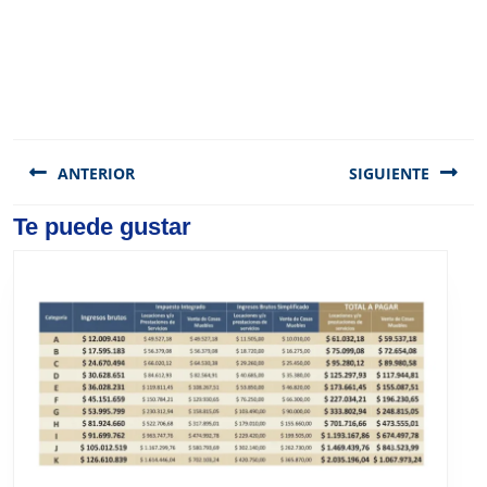
Navegación
de
ANTERIOR
SIGUIENTE
entradas
Previous
Te puede gustar
Next
post:
post: