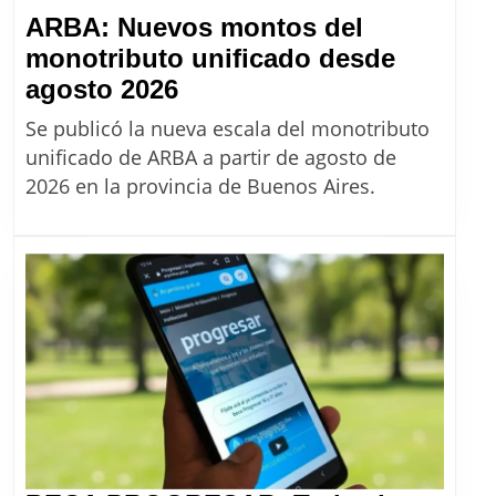
ARBA: Nuevos montos del
monotributo unificado desde
ARBA:
agosto 2026
Nuevos
Se publicó la nueva escala del monotributo
montos
unificado de ARBA a partir de agosto de
del
2026 en la provincia de Buenos Aires.
monotributo
unificado
desde
agosto
2026