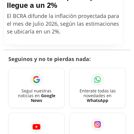
Inflación
llegue a un 2%
proyectada
El BCRA difunde la inflación proyectada para
de
el mes de julio 2026, según las estimaciones
julio
se ubicaría en un 2%.
2026:
el
mercado
Seguinos y no te pierdas nada:
prevé
que
llegue
a
Seguí nuestras
Enterate todas las
noticias en
Google
novedades en
un
News
WhatsApp
2%