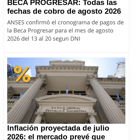
BECA PROGRESAR: Todas las
BEC
fechas de cobro de agosto 2026
PRO
ANSES confirmó el cronograma de pagos de
Toda
la Beca Progresar para el mes de agosto
las
2026 del 13 al 20 segun DNI
fech
de
cobr
de
agos
2026
Inflación proyectada de julio
2026: el mercado prevé que