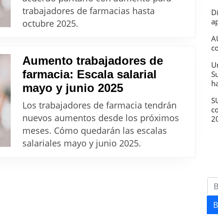
de
trabajadores de farmacias hasta
D
farmacias
ap
octubre 2025.
hasta
A
octubre
c
Aumento trabajadores de
2025
U
farmacia: Escala salarial
S
h
Aumento
mayo y junio 2025
trabajadores
SU
Los trabajadores de farmacia tendrán
c
de
nuevos aumentos desde los próximos
2
farmacia:
meses. Cómo quedarán las escalas
Escala
salariales mayo y junio 2025.
salarial
mayo
y
junio
B
2025