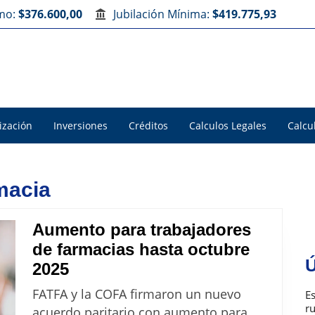
imo:
$376.600,00
Jubilación Mínima:
$419.775,93
ización
Inversiones
Créditos
Calculos Legales
Calcu
macia
Aumento para trabajadores
de farmacias hasta octubre
Ú
Aumento
2025
para
FATFA y la COFA firmaron un nuevo
E
trabajadores
r
acuerdo paritario con aumento para