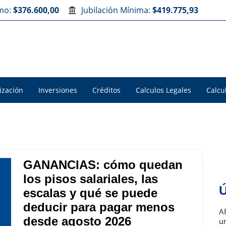
imo:
$376.600,00
Jubilación Mínima:
$419.775,93
ización
Inversiones
Créditos
Calculos Legales
Calcu
GANANCIAS: cómo quedan
los pisos salariales, las
Ú
escalas y qué se puede
deducir para pagar menos
A
GANANCIAS:
desde agosto 2026
u