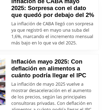
Inflación de CABA mayo
consultoras
agosto
2025: Sorpresa con el dato
privadas
2026
Infla
que quedó por debajo del 2%
de
La inflación de CABA llegó con sorpresa
CAB
ya que registró en mayo una suba del
mayo
1,6%, marcando el incremento mensual
2025:
más bajo en lo que va del 2025.
Sorpr
con
Inflación mayo 2025: Con
el
deflación en alimentos a
dato
Inflació
cuánto podría llegar el IPC
que
mayo
qued
La inflación de mayo 2025 vuelve a
2025:
por
mostrar desaceleración en el aumento
Con
de los precios, según las principales
debaj
deflació
consultoras privadas. Con deflación en
del
en
alimentos a cuánto podría llegar el IPC.