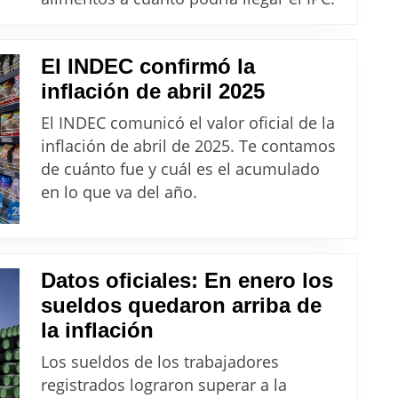
2%
aliment
a
El INDEC confirmó la
cuánto
El
inflación de abril 2025
podría
INDEC
llegar
El INDEC comunicó el valor oficial de la
confirmó
inflación de abril de 2025. Te contamos
el
la
de cuánto fue y cuál es el acumulado
IPC
inflación
en lo que va del año.
de
abril
2025
Datos oficiales: En enero los
sueldos quedaron arriba de
Datos
la inflación
oficiales:
Los sueldos de los trabajadores
En
registrados lograron superar a la