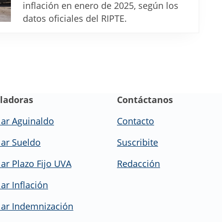
enero
inflación en enero de 2025, según los
los
datos oficiales del RIPTE.
sueldos
quedaron
arriba
de
la
ladoras
inflación
Contáctanos
lar Aguinaldo
Contacto
lar Sueldo
Suscribite
lar Plazo Fijo UVA
Redacción
ar Inflación
lar Indemnización