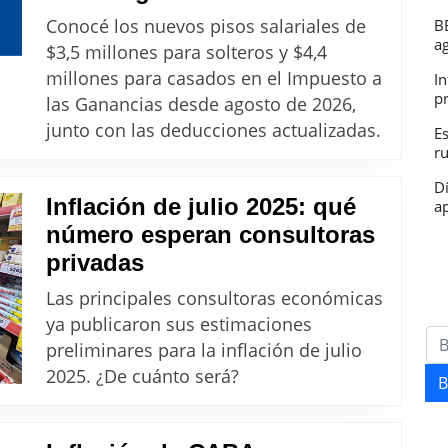
cómo
Conocé los nuevos pisos salariales de
B
quedan
a
$3,5 millones para solteros y $4,4
los
millones para casados en el Impuesto a
In
pisos
p
las Ganancias desde agosto de 2026,
salariales,
junto con las deducciones actualizadas.
E
r
las
escalas
D
Inflación de julio 2025: qué
ap
y
número esperan consultoras
qué
Inflación
privadas
se
de
puede
Las principales consultoras económicas
julio
ya publicaron sus estimaciones
deducir
2025:
preliminares para la inflación de julio
para
qué
2025. ¿De cuánto será?
pagar
B
número
menos
esperan
desde