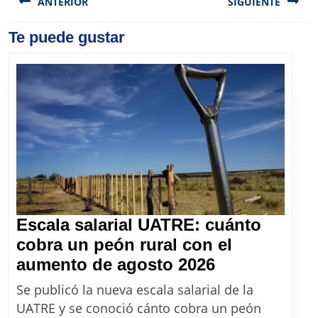
de
ANTERIOR
SIGUIENTE
entradas
Previous
Te puede gustar
Next
post:
post:
Escala salarial UATRE: cuánto
cobra un peón rural con el
Escala
aumento de agosto 2026
salarial
Se publicó la nueva escala salarial de la
UATRE:
UATRE y se conoció cánto cobra un peón