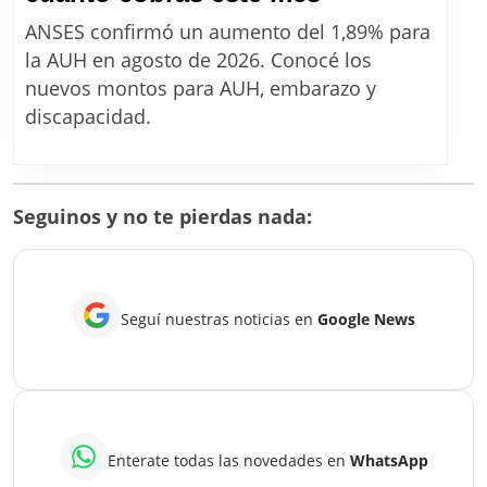
de
ANSES confirmó un aumento del 1,89% para
ANSES
la AUH en agosto de 2026. Conocé los
en
nuevos montos para AUH, embarazo y
agosto
discapacidad.
2026:
con
aumento
Seguinos y no te pierdas nada:
confirmado,
mirá
cuánto
Seguí nuestras noticias en
Google News
cobrás
este
mes
Enterate todas las novedades en
WhatsApp