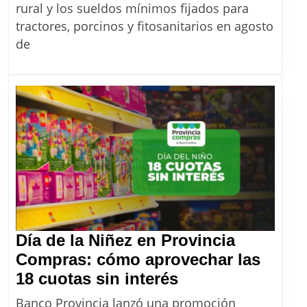
cuánto
rural y los sueldos mínimos fijados para
cobra
tractores, porcinos y fitosanitarios en agosto
un
de
peón
rural
con
el
aumento
de
agosto
2026
Día de la Niñez en Provincia
Compras: cómo aprovechar las
Día
18 cuotas sin interés
de
Banco Provincia lanzó una promoción