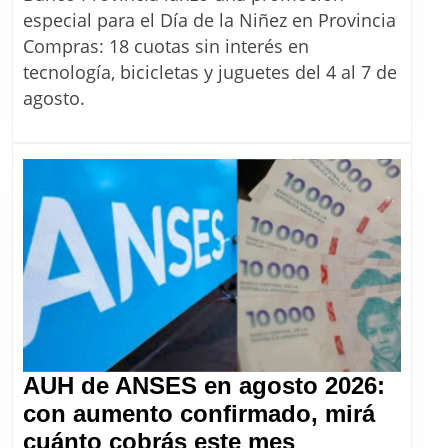
la
especial para el Día de la Niñez en Provincia
Niñez
Compras: 18 cuotas sin interés en
en
tecnología, bicicletas y juguetes del 4 al 7 de
Provincia
agosto.
Compras:
cómo
aprovechar
las
18
cuotas
sin
interés
AUH de ANSES en agosto 2026:
con aumento confirmado, mirá
AUH
cuánto cobrás este mes