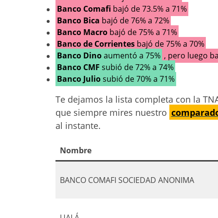
Banco Comafi
bajó de 73.5% a 71%
Banco Bica
bajó de 76% a 72%
Banco Macro
bajó de 75% a 71%
Banco de Corrientes
bajó de 75% a 70%
Banco Dino
aumentó a 75%
, pero luego b
Banco CMF
subió de 72% a 74%
Banco Julio
subió de 70% a 71%
Te dejamos la lista completa con la T
que siempre mires nuestro
comparador
al instante.
Nombre
BANCO COMAFI SOCIEDAD ANONIMA
UALÁ