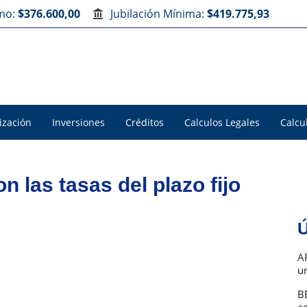
imo:
$376.600,00
Jubilación Mínima:
$419.775,93
ización
Inversiones
Créditos
Calculos Legales
Calcu
n las tasas del plazo fijo
Ú
A
u
B