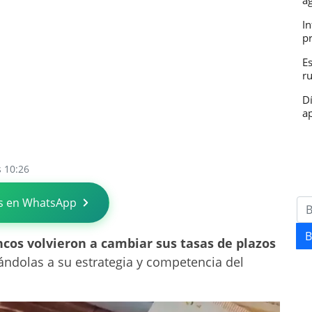
a
In
p
E
r
D
ap
s 10:26
s en WhatsApp
B
ncos volvieron a cambiar sus tasas de plazos
ándolas a su estrategia y competencia del