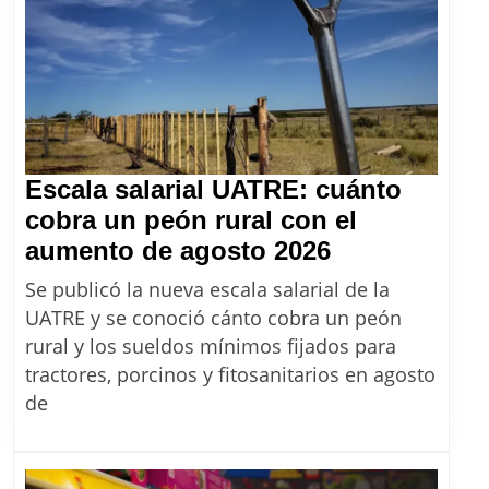
extranjeros
que
ataquen
a
argentinos
o
Escala salarial UATRE: cuánto
a
cobra un peón rural con el
los
Escala
aumento de agosto 2026
símbolos
salarial
Se publicó la nueva escala salarial de la
patrios
UATRE:
UATRE y se conoció cánto cobra un peón
cuánto
rural y los sueldos mínimos fijados para
cobra
tractores, porcinos y fitosanitarios en agosto
un
de
peón
rural