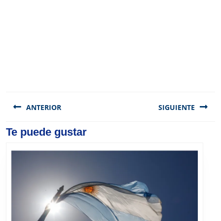
Navegación
de
ANTERIOR
SIGUIENTE
entradas
Previous
Te puede gustar
Next
post:
post: