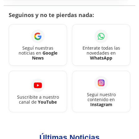
cómo
aprovechar
Seguinos y no te pierdas nada:
las
18
cuotas
sin
Seguí nuestras
Enterate todas las
noticias en
Google
novedades en
interés
News
WhatsApp
Segui nuestro
Suscribite a nuestro
contenido en
canal de
YouTube
Instagram
Últimas Noticias