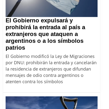
El Gobierno expulsará y
prohibirá la entrada al país a
extranjeros que ataquen a
argentinos o a los símbolos
El
patrios
Gobierno
El Gobierno modificó la Ley de Migraciones
expulsará
por DNU: prohibirán la entrada y cancelarán
y
la residencia de extranjeros que difundan
prohibirá
mensajes de odio contra argentinos o
la
atenten contra los símbolos
entrada
al
país
a