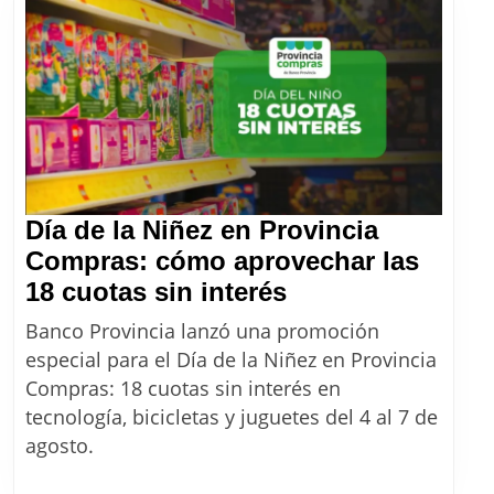
con
el
aumento
de
agosto
2026
Día de la Niñez en Provincia
Compras: cómo aprovechar las
Día
18 cuotas sin interés
de
Banco Provincia lanzó una promoción
la
especial para el Día de la Niñez en Provincia
Niñez
Compras: 18 cuotas sin interés en
en
tecnología, bicicletas y juguetes del 4 al 7 de
Provincia
agosto.
Compras: