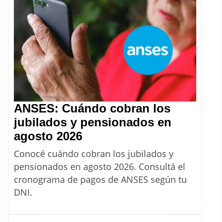
cobr
de
agos
2026
ANSES: Cuándo cobran los
jubilados y pensionados en
ANSES:
agosto 2026
Cuándo
Conocé cuándo cobran los jubilados y
cobran
pensionados en agosto 2026. Consultá el
los
cronograma de pagos de ANSES según tu
jubilados
DNI.
y
pensionados