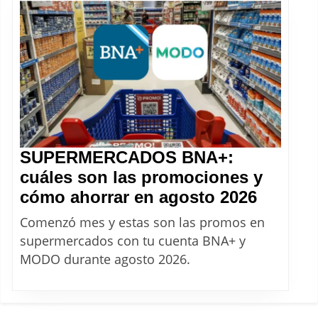
en
agosto
2026
SUPERMERCADOS BNA+:
cuáles son las promociones y
SUPER
cómo ahorrar en agosto 2026
BNA+:
Comenzó mes y estas son las promos en
cuáles
supermercados con tu cuenta BNA+ y
son
MODO durante agosto 2026.
las
promoc
y