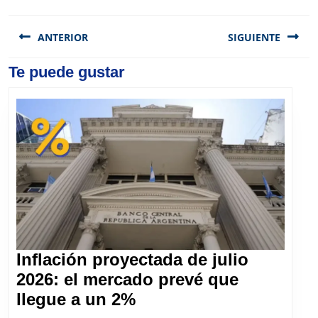
Navegación
de
ANTERIOR
SIGUIENTE
entradas
Previous
Te puede gustar
Next
post:
post:
Inflación proyectada de julio
2026: el mercado prevé que
Inflación
llegue a un 2%