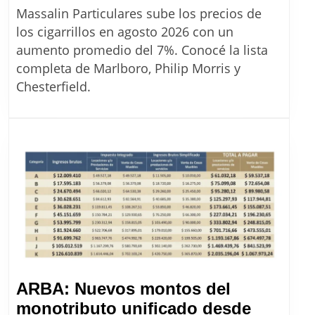
de
Massalin Particulares sube los precios de
cigarrillos
los cigarrillos en agosto 2026 con un
en
aumento promedio del 7%. Conocé la lista
Argentina:
completa de Marlboro, Philip Morris y
la
Chesterfield.
lista
completa
de
precios
de
Massalin
desde
agosto
2026
ARBA: Nuevos montos del
monotributo unificado desde