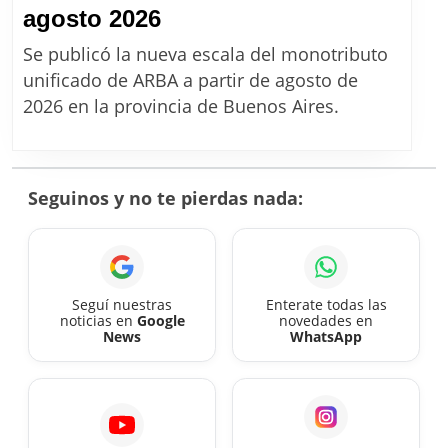
ARBA:
agosto 2026
Nuevos
Se publicó la nueva escala del monotributo
montos
unificado de ARBA a partir de agosto de
del
2026 en la provincia de Buenos Aires.
monotributo
unificado
desde
Seguinos y no te pierdas nada:
agosto
2026
Seguí nuestras
Enterate todas las
noticias en
Google
novedades en
News
WhatsApp