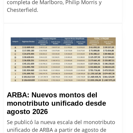
Argentina:
completa de Marlboro, Philip Morris y
la
Chesterfield.
lista
completa
de
precios
de
Massalin
desde
agosto
2026
ARBA: Nuevos montos del
monotributo unificado desde
ARBA:
agosto 2026
Nuevos
Se publicó la nueva escala del monotributo
montos
unificado de ARBA a partir de agosto de