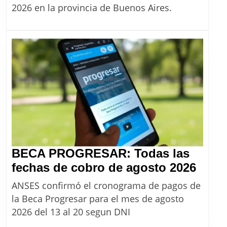
del
2026 en la provincia de Buenos Aires.
monotributo
unificado
desde
agosto
2026
BECA PROGRESAR: Todas las
BEC
fechas de cobro de agosto 2026
PRO
ANSES confirmó el cronograma de pagos de
Toda
la Beca Progresar para el mes de agosto
las
2026 del 13 al 20 segun DNI
fech