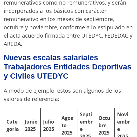
remunerativos como no remunerativos, y serán
incorporados a los básicos con carácter
remunerativo en los meses de septiembre,
octubre y noviembre, conforme a lo estipulado en
el acta acuerdo firmada entre UTEDYC, FEDEDAC y
AREDA.
Nuevas escalas salariales
Trabajadores Entidades Deportivas
y Civiles UTEDYC
A modo de ejemplo, estos son algunos de los
valores de referencia:
Septi
Novi
Agos
Octu
Cate
Junio
Julio
embr
embr
to
bre
goría
2025
2025
e
e
2025
2025
2025
2025