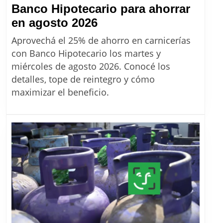
Banco Hipotecario para ahorrar
CARNICERÍAS
en agosto 2026
con
Aprovechá el 25% de ahorro en carnicerías
25%
con Banco Hipotecario los martes y
de
miércoles de agosto 2026. Conocé los
descuento:
detalles, tope de reintegro y cómo
el
maximizar el beneficio.
beneficio
clave
de
Banco
Hipotecario
para
ahorrar
en
agosto