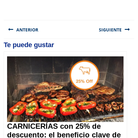
Navegación
de
ANTERIOR
SIGUIENTE
entradas
Previous
Te puede gustar
Next
post:
post:
CARNICERÍAS con 25% de
descuento: el beneficio clave de