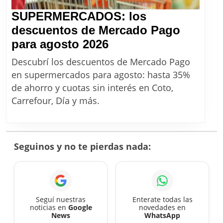
SUPERMERCADOS: los
descuentos de Mercado Pago
SUPERMERCADOS:
para agosto 2026
los
Descubrí los descuentos de Mercado Pago
descuentos
en supermercados para agosto: hasta 35%
de
de ahorro y cuotas sin interés en Coto,
Mercado
Carrefour, Día y más.
Pago
para
agosto
Seguinos y no te pierdas nada:
2026
Seguí nuestras
Enterate todas las
noticias en
Google
novedades en
News
WhatsApp