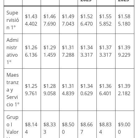
Supe
$1.43
$1.46
$1.49
$1.52
$1.55
$1.58
rvisió
4.402
7.690
7.043
6.470
5.852
5.180
n 1°
Admi
nistr
$1.26
$1.29
$1.31
$1.34
$1.37
$1.39
ativo
6.136
1.459
7.288
3.317
3.317
9.229
1°
Maes
tranz
$1.25
$1.28
$1.31
$1.34
$1.36
$1.39
a y
9.761
9.058
4.839
0.629
6.401
2.182
Servi
cio 1°
Grup
o I
$8.14
$8.33
$8.50
$8.66
$8.83
$9.00
Valor
4
3
0
7
4
0