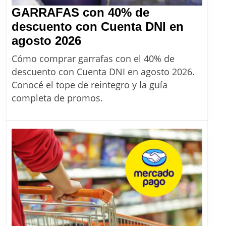
2026
GARRAFAS con 40% de
descuento con Cuenta DNI en
GARRAFAS
agosto 2026
con
Cómo comprar garrafas con el 40% de
40%
descuento con Cuenta DNI en agosto 2026.
de
Conocé el tope de reintegro y la guía
descuento
completa de promos.
con
Cuenta
DNI
en
agosto
2026