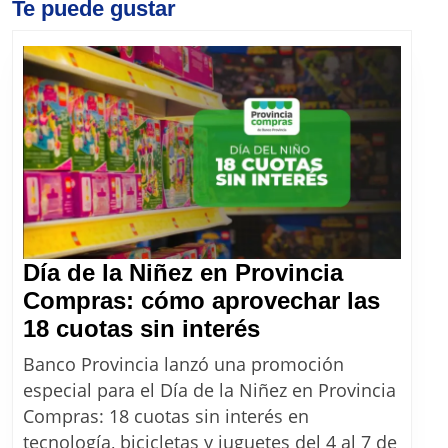
Previous
Te puede gustar
Next
post:
post:
Día de la Niñez en Provincia
Compras: cómo aprovechar las
Día
18 cuotas sin interés
de
Banco Provincia lanzó una promoción
la
especial para el Día de la Niñez en Provincia
Niñez
Compras: 18 cuotas sin interés en
en
tecnología, bicicletas y juguetes del 4 al 7 de