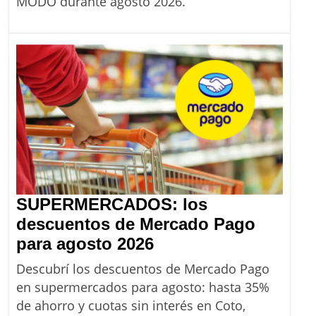
MODO durante agosto 2026.
las
promoc
y
cómo
ahorrar
en
agosto
2026
SUPERMERCADOS: los
descuentos de Mercado Pago
SUPERMERCADOS:
para agosto 2026
los
Descubrí los descuentos de Mercado Pago
descuentos
en supermercados para agosto: hasta 35%
de
de ahorro y cuotas sin interés en Coto,