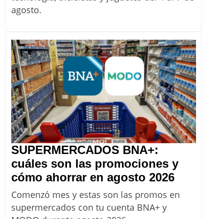
Provincia
agosto.
Compras:
cómo
aprovechar
las
18
cuotas
sin
interés
SUPERMERCADOS BNA+:
cuáles son las promociones y
SUPER
cómo ahorrar en agosto 2026
BNA+:
Comenzó mes y estas son las promos en
cuáles
supermercados con tu cuenta BNA+ y
son