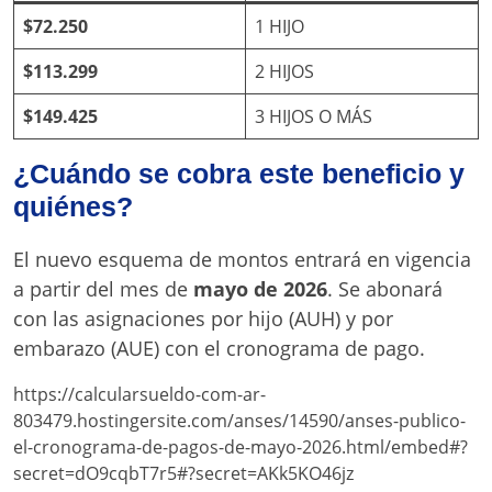
$72.250
1 HIJO
$113.299
2 HIJOS
$149.425
3 HIJOS O MÁS
¿Cuándo se cobra este beneficio y
quiénes?
El nuevo esquema de montos entrará en vigencia
a partir del mes de
mayo de 2026
. Se abonará
con las asignaciones por hijo (AUH) y por
embarazo (AUE) con el cronograma de pago.
https://calcularsueldo-com-ar-
803479.hostingersite.com/anses/14590/anses-publico-
el-cronograma-de-pagos-de-mayo-2026.html/embed#?
secret=dO9cqbT7r5#?secret=AKk5KO46jz