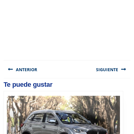
Navegación
de
ANTERIOR
SIGUIENTE
entradas
Previous
Te puede gustar
Next
post:
post: