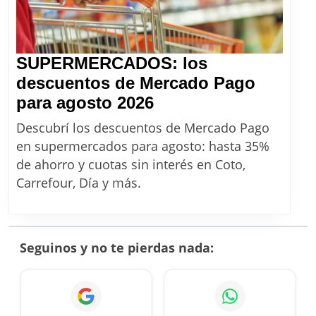
2026
SUPERMERCADOS: los
descuentos de Mercado Pago
SUPERMERCADOS:
para agosto 2026
los
Descubrí los descuentos de Mercado Pago
descuentos
en supermercados para agosto: hasta 35%
de
de ahorro y cuotas sin interés en Coto,
Mercado
Carrefour, Día y más.
Pago
para
agosto
Seguinos y no te pierdas nada:
2026