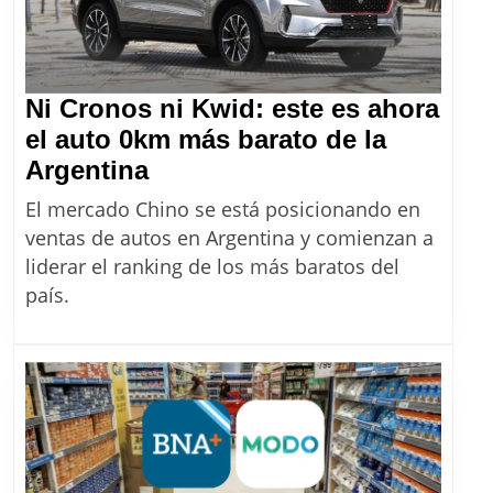
Ni Cronos ni Kwid: este es ahora
el auto 0km más barato de la
Ni
Argentina
Cronos
El mercado Chino se está posicionando en
ni
ventas de autos en Argentina y comienzan a
Kwid:
liderar el ranking de los más baratos del
este
país.
es
ahora
el
auto
0km
más