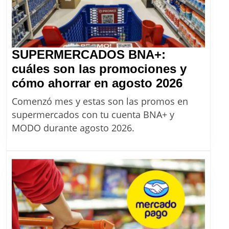
barato
de
la
Argentina
SUPERMERCADOS BNA+:
cuáles son las promociones y
SUPER
cómo ahorrar en agosto 2026
BNA+:
Comenzó mes y estas son las promos en
cuáles
supermercados con tu cuenta BNA+ y
son
MODO durante agosto 2026.
las
promoc
y
cómo
ahorrar
en
agosto