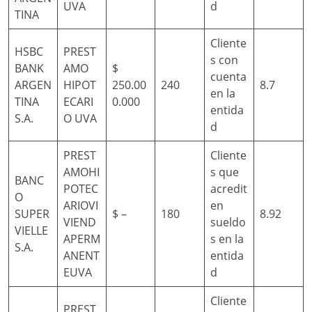
UVA
d
TINA
Cliente
HSBC
PREST
s con
BANK
AMO
$
cuenta
ARGEN
HIPOT
250.00
240
8.7
en la
TINA
ECARI
0.000
entida
S.A.
O UVA
d
PREST
Cliente
AMOHI
s que
BANC
POTEC
acredit
O
ARIOVI
en
SUPER
$ –
180
8.92
VIEND
sueldo
VIELLE
APERM
s en la
S.A.
ANENT
entida
EUVA
d
Cliente
PREST