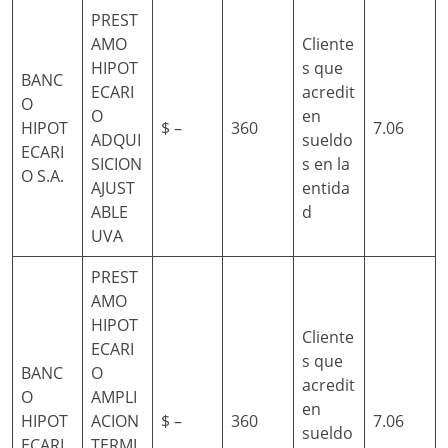
PREST
AMO
Cliente
HIPOT
s que
BANC
ECARI
acredit
O
O
en
HIPOT
$ –
360
7.06
ADQUI
sueldo
ECARI
SICION
s en la
O S.A.
AJUST
entida
ABLE
d
UVA
PREST
AMO
HIPOT
Cliente
ECARI
s que
BANC
O
acredit
O
AMPLI
en
HIPOT
ACION
$ –
360
7.06
sueldo
ECARI
TERMI