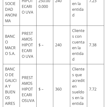
HIPOT
250.00
240
7.23
SOCIE
en la
ECARI
0.000
DAD
entida
O UVA
ANONI
d
MA
Cliente
PREST
BANC
s con
AMOS
O
cuenta
HIPOT
$ –
240
7.38
MACR
en la
ECARI
O S.A.
entida
O UVA
d
BANC
Cliente
O DE
s que
PREST
GALICI
acredit
AMOS
A Y
en
HIPOT
$ –
360
7.72
BUEN
sueldo
ECARI
OS
s en la
OSUVA
AIRES
entida