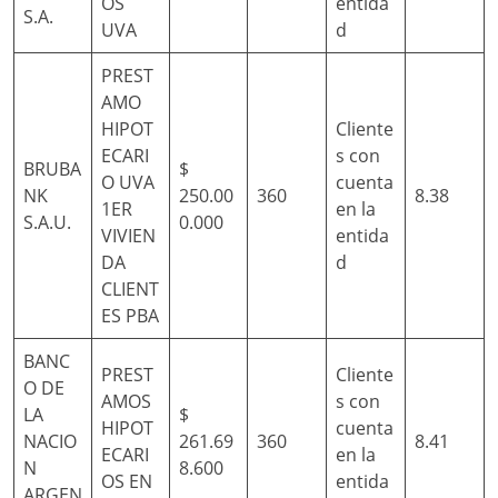
OS
entida
S.A.
UVA
d
PREST
AMO
HIPOT
Cliente
ECARI
s con
BRUBA
$
O UVA
cuenta
NK
250.00
360
8.38
1ER
en la
S.A.U.
0.000
VIVIEN
entida
DA
d
CLIENT
ES PBA
BANC
PREST
Cliente
O DE
AMOS
s con
LA
$
HIPOT
cuenta
NACIO
261.69
360
8.41
ECARI
en la
N
8.600
OS EN
entida
ARGEN