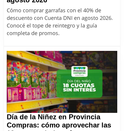
con
Cómo comprar garrafas con el 40% de
40%
descuento con Cuenta DNI en agosto 2026.
de
Conocé el tope de reintegro y la guía
descuento
completa de promos.
con
Cuenta
DNI
en
agosto
2026
Día de la Niñez en Provincia
Compras: cómo aprovechar las