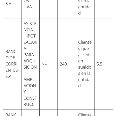
OS
s en la
S.A.
UVA
entida
d
ASISTE
NCIA
HIPOT
EACARI
Cliente
A
s que
BANC
PARA
acredit
O DE
ADQUI
en
CORRI
$ –
240
5.5
SICION
sueldo
ENTES
,
s en la
S.A.
AMPLI
entida
ACION
d
Y
CONST
RUCC
BANC
Cliente