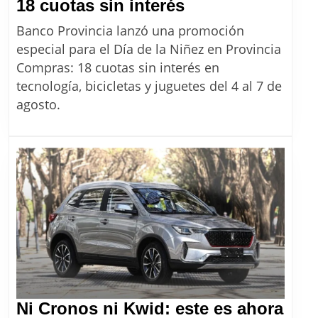
Día
18 cuotas sin interés
de
Banco Provincia lanzó una promoción
la
especial para el Día de la Niñez en Provincia
Niñez
Compras: 18 cuotas sin interés en
en
tecnología, bicicletas y juguetes del 4 al 7 de
Provincia
agosto.
Compras:
cómo
aprovechar
las
18
cuotas
sin
interés
Ni Cronos ni Kwid: este es ahora