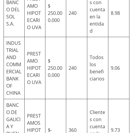
BANC
s con
AMO
$
O DEL
cuenta
HIPOT
250.00
240
8.98
SOL
en la
ECARI
0.000
S.A.
entida
O UVA
d
INDUS
TRIAL
PREST
AND
Todos
AMO
$
COMM
los
HIPOT
250.00
240
9.06
ERCIAL
benefi
ECARI
0.000
BANK
ciarios
O UVA
OF
CHINA
BANC
O DE
Cliente
PREST
GALICI
s con
AMOS
A Y
cuenta
HIPOT
$-
360
9.73