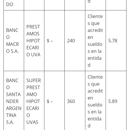
d
DO
Cliente
s que
PREST
BANC
acredit
AMOS
O
en
HIPOT
$ –
240
5.78
MACR
sueldo
ECARI
O S.A.
s en la
O UVA
entida
d
Cliente
BANC
SUPER
s que
O
PREST
acredit
SANTA
AMO
en
NDER
HIPOT
$ –
360
5.89
sueldo
ARGEN
ECARI
s en la
TINA
O
entida
S.A.
UVAS
d