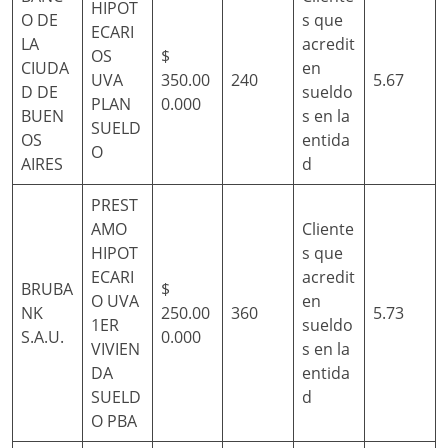
HIPOT
O DE
s que
ECARI
LA
acredit
OS
$
CIUDA
en
UVA
350.00
240
5.67
D DE
sueldo
PLAN
0.000
BUEN
s en la
SUELD
OS
entida
O
AIRES
d
PREST
AMO
Cliente
HIPOT
s que
ECARI
acredit
BRUBA
$
O UVA
en
NK
250.00
360
5.73
1ER
sueldo
S.A.U.
0.000
VIVIEN
s en la
DA
entida
SUELD
d
O PBA