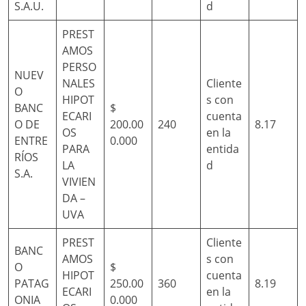
S.A.U.
d
PREST
AMOS
PERSO
NUEV
NALES
Cliente
O
HIPOT
s con
BANC
$
ECARI
cuenta
O DE
200.00
240
8.17
OS
en la
ENTRE
0.000
PARA
entida
RÍOS
LA
d
S.A.
VIVIEN
DA –
UVA
PREST
Cliente
BANC
AMOS
s con
O
$
HIPOT
cuenta
PATAG
250.00
360
8.19
ECARI
en la
ONIA
0.000