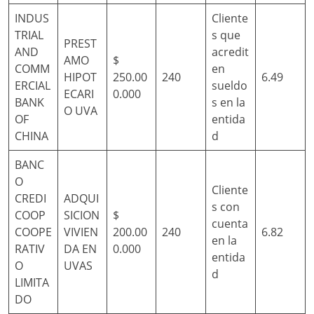
INDUS
Cliente
TRIAL
s que
PREST
AND
acredit
AMO
$
COMM
en
HIPOT
250.00
240
6.49
ERCIAL
sueldo
ECARI
0.000
BANK
s en la
O UVA
OF
entida
CHINA
d
BANC
O
Cliente
CREDI
ADQUI
s con
COOP
SICION
$
cuenta
COOPE
VIVIEN
200.00
240
6.82
en la
RATIV
DA EN
0.000
entida
O
UVAS
d
LIMITA
DO