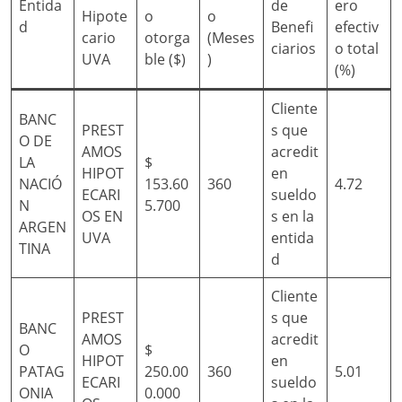
Entida
de
ero
Hipote
o
o
d
Benefi
efectiv
cario
otorga
(Meses
ciarios
o total
UVA
ble ($)
)
(%)
Cliente
BANC
PREST
s que
O DE
AMOS
acredit
LA
$
HIPOT
en
NACIÓ
153.60
360
4.72
ECARI
sueldo
N
5.700
OS EN
s en la
ARGEN
UVA
entida
TINA
d
Cliente
PREST
s que
BANC
AMOS
acredit
O
$
HIPOT
en
PATAG
250.00
360
5.01
ECARI
sueldo
ONIA
0.000