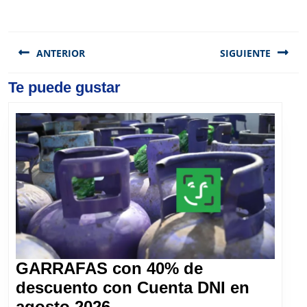
Navegación
de
ANTERIOR
SIGUIENTE
entradas
Previous
Te puede gustar
Next
post:
post:
GARRAFAS con 40% de
descuento con Cuenta DNI en
GARRAFAS
agosto 2026