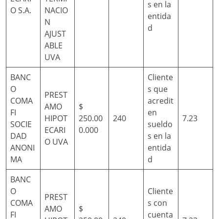
s en la
O S.A.
NACIO
entida
N
d
AJUST
ABLE
UVA
BANC
Cliente
O
s que
PREST
COMA
acredit
AMO
$
FI
en
HIPOT
250.00
240
7.23
SOCIE
sueldo
ECARI
0.000
DAD
s en la
O UVA
ANONI
entida
MA
d
BANC
O
Cliente
PREST
COMA
s con
AMO
$
FI
cuenta