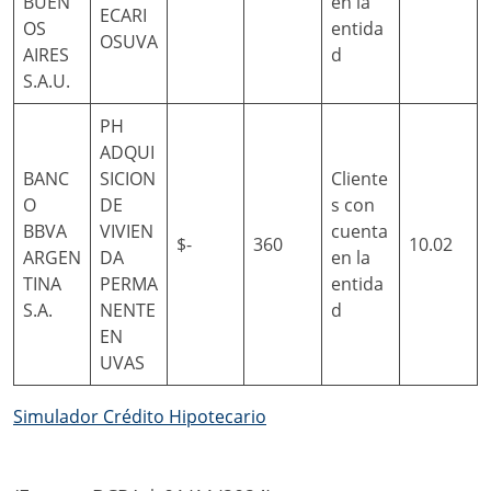
BUEN
en la
ECARI
OS
entida
OSUVA
AIRES
d
S.A.U.
PH
ADQUI
BANC
SICION
Cliente
O
DE
s con
BBVA
VIVIEN
cuenta
$-
360
10.02
ARGEN
DA
en la
TINA
PERMA
entida
S.A.
NENTE
d
EN
UVAS
Simulador Crédito Hipotecario