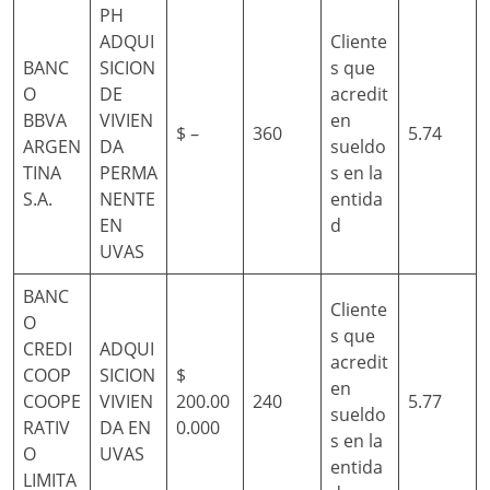
PH
ADQUI
Cliente
BANC
SICION
s que
O
DE
acredit
BBVA
VIVIEN
en
$ –
360
5.74
ARGEN
DA
sueldo
TINA
PERMA
s en la
S.A.
NENTE
entida
EN
d
UVAS
BANC
Cliente
O
s que
CREDI
ADQUI
acredit
COOP
SICION
$
en
COOPE
VIVIEN
200.00
240
5.77
sueldo
RATIV
DA EN
0.000
s en la
O
UVAS
entida
LIMITA