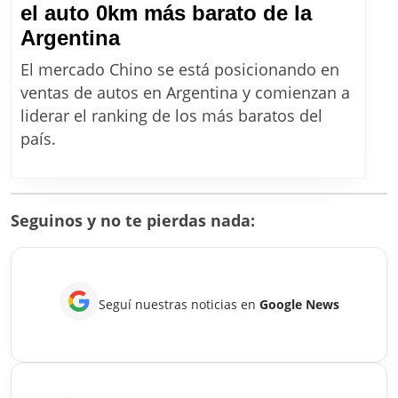
el auto 0km más barato de la
Ni
Argentina
Cronos
El mercado Chino se está posicionando en
ni
ventas de autos en Argentina y comienzan a
Kwid:
liderar el ranking de los más baratos del
este
país.
es
ahora
el
Seguinos y no te pierdas nada:
auto
0km
más
Seguí nuestras noticias en
Google News
barato
de
la
Argentina