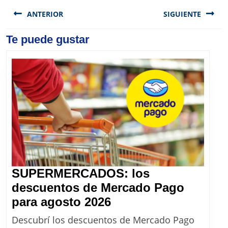
Navegación
de
ANTERIOR
SIGUIENTE
entradas
Previous
Te puede gustar
Next
post:
post:
SUPERMERCADOS: los
descuentos de Mercado Pago
SUPERMERCADOS:
para agosto 2026
los
Descubrí los descuentos de Mercado Pago