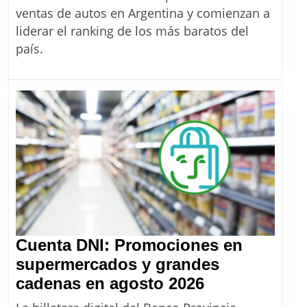
ni
ventas de autos en Argentina y comienzan a
Kwid:
liderar el ranking de los más baratos del
este
país.
es
ahora
el
auto
0km
más
barato
de
la
Argentina
Cuenta DNI: Promociones en
supermercados y grandes
Cuenta
cadenas en agosto 2026
DNI: