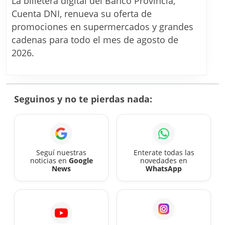
La billetera digital del Banco Provincia,
Promocione
Cuenta DNI, renueva su oferta de
en
promociones en supermercados y grandes
supermercad
cadenas para todo el mes de agosto de
y
2026.
grandes
cadenas
en
Seguinos y no te pierdas nada:
agosto
2026
Seguí nuestras
Enterate todas las
noticias en
Google
novedades en
News
WhatsApp