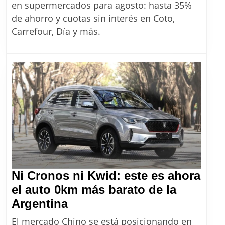
descuentos
en supermercados para agosto: hasta 35%
de
de ahorro y cuotas sin interés en Coto,
Mercado
Carrefour, Día y más.
Pago
para
agosto
2026
Ni Cronos ni Kwid: este es ahora
el auto 0km más barato de la
Ni
Argentina
Cronos
El mercado Chino se está posicionando en