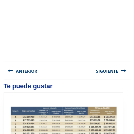
Navegación
de
ANTERIOR
SIGUIENTE
entradas
Previous
Te puede gustar
Next
post:
post: