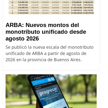
ARBA: Nuevos montos del
monotributo unificado desde
ARBA:
agosto 2026
Nuevos
Se publicó la nueva escala del monotributo
montos
unificado de ARBA a partir de agosto de
del
2026 en la provincia de Buenos Aires.
monotributo
unificado
desde
agosto
2026