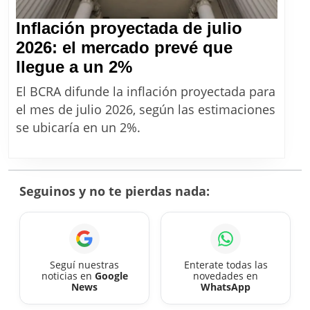
Inflación proyectada de julio
2026: el mercado prevé que
Inflación
llegue a un 2%
proyectada
El BCRA difunde la inflación proyectada para
de
el mes de julio 2026, según las estimaciones
julio
se ubicaría en un 2%.
2026:
el
mercado
Seguinos y no te pierdas nada:
prevé
que
llegue
a
Seguí nuestras
Enterate todas las
noticias en
Google
novedades en
un
News
WhatsApp
2%