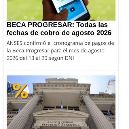
BECA PROGRESAR: Todas las
BEC
fechas de cobro de agosto 2026
PRO
ANSES confirmó el cronograma de pagos de
Toda
la Beca Progresar para el mes de agosto
las
2026 del 13 al 20 segun DNI
fech
de
cobr
de
agos
2026