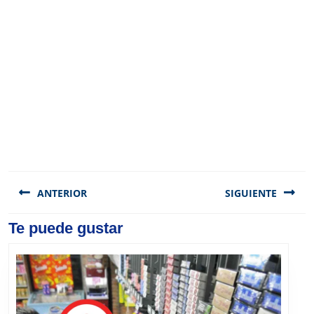
Navegación
de
ANTERIOR
SIGUIENTE
entradas
Previous
Te puede gustar
Next
post:
post: