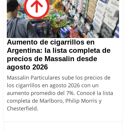
Aumento de cigarrillos en
Argentina: la lista completa de
precios de Massalin desde
Aumento
agosto 2026
de
Massalin Particulares sube los precios de
cigarrillos
los cigarrillos en agosto 2026 con un
en
aumento promedio del 7%. Conocé la lista
Argentina:
completa de Marlboro, Philip Morris y
la
Chesterfield.
lista
completa