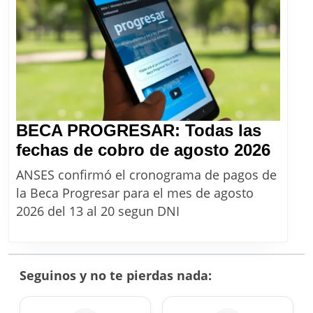
agosto
2026
BECA PROGRESAR: Todas las
BEC
fechas de cobro de agosto 2026
PRO
ANSES confirmó el cronograma de pagos de
Toda
la Beca Progresar para el mes de agosto
las
2026 del 13 al 20 segun DNI
fech
de
cobr
Seguinos y no te pierdas nada:
de
agos