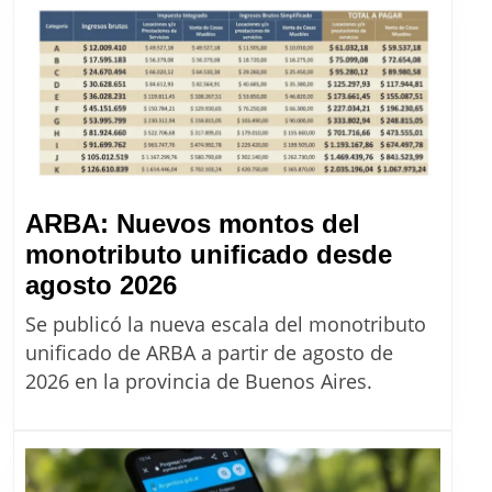
de
precios
de
Massalin
desde
agosto
2026
ARBA: Nuevos montos del
monotributo unificado desde
ARBA:
agosto 2026
Nuevos
Se publicó la nueva escala del monotributo
montos
unificado de ARBA a partir de agosto de
del
2026 en la provincia de Buenos Aires.
monotributo
unificado
desde