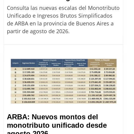
Brutos
Consulta las nuevas escalas del Monotributo
simplific
Unificado e Ingresos Brutos Simplificados
cuáles
de ARBA en la provincia de Buenos Aires a
son
partir de agosto de 2026.
las
nuevas
escalas
de
ARBA
desde
agosto
2026
ARBA: Nuevos montos del
monotributo unificado desde
ARBA:
agosto 2026