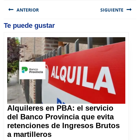
Navegación
de
ANTERIOR
SIGUIENTE
entradas
Previous
Te puede gustar
Next
post:
post:
Alquileres en PBA: el servicio
del Banco Provincia que evita
retenciones de Ingresos Brutos
Alquileres
a martilleros