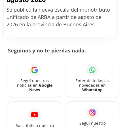
Nuevos
Se publicó la nueva escala del monotributo
montos
unificado de ARBA a partir de agosto de
del
2026 en la provincia de Buenos Aires.
monotributo
unificado
desde
Seguinos y no te pierdas nada:
agosto
2026
Seguí nuestras
Enterate todas las
noticias en
Google
novedades en
News
WhatsApp
Segui nuestro
Suscribite a nuestro