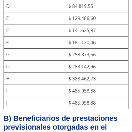
D’
$ 84.819,55
E
$ 129.486,60
E’
$ 141.625,97
F
$ 181.120,46
G
$ 258.873,56
G’
$ 283.142,96
H
$ 388.462,73
I
$ 485.958,88
J
$ 485.958,88
B) Beneficiarios de prestaciones
previsionales otorgadas en el