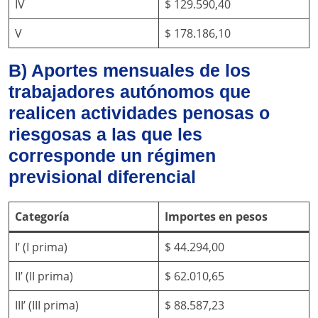
IV
$ 129.590,40
V
$ 178.186,10
B) Aportes mensuales de los
trabajadores autónomos que
realicen actividades penosas o
riesgosas a las que les
corresponde un régimen
previsional diferencial
Categoría
Importes en pesos
I’ (I prima)
$ 44.294,00
II’ (II prima)
$ 62.010,65
III’ (III prima)
$ 88.587,23