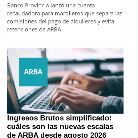
en
Banco Provincia lanzó una cuenta
PBA:
recaudadora para martilleros que separa las
el
comisiones del pago de alquileres y evita
servicio
retenciones de ARBA.
del
Banco
Provincia
que
evita
retenciones
de
Ingresos
Brutos
a
Ingresos Brutos simplificado:
martilleros
cuáles son las nuevas escalas
Ingresos
de ARBA desde agosto 2026