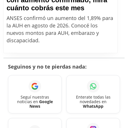
AUH
cuánto cobrás este mes
de
ANSES confirmó un aumento del 1,89% para
ANSES
la AUH en agosto de 2026. Conocé los
en
nuevos montos para AUH, embarazo y
agosto
discapacidad.
2026:
con
aumento
Seguinos y no te pierdas nada:
confirmado,
mirá
cuánto
cobrás
Seguí nuestras
Enterate todas las
noticias en
Google
novedades en
este
News
WhatsApp
mes