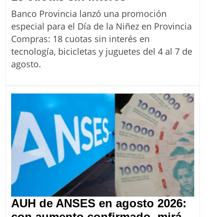
de
Banco Provincia lanzó una promoción
la
especial para el Día de la Niñez en Provincia
Niñez
Compras: 18 cuotas sin interés en
en
tecnología, bicicletas y juguetes del 4 al 7 de
Provincia
agosto.
Compras:
cómo
aprovechar
las
18
cuotas
sin
interés
AUH de ANSES en agosto 2026:
con aumento confirmado, mirá