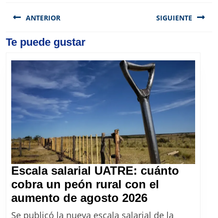
Navegación
de
ANTERIOR
SIGUIENTE
entradas
Previous
Te puede gustar
Next
post:
post:
Escala salarial UATRE: cuánto
cobra un peón rural con el
Escala
aumento de agosto 2026
salarial
Se publicó la nueva escala salarial de la