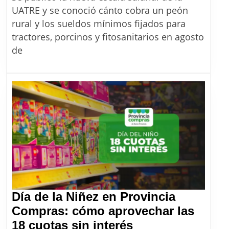
UATRE:
UATRE y se conoció cánto cobra un peón
cuánto
rural y los sueldos mínimos fijados para
cobra
tractores, porcinos y fitosanitarios en agosto
un
de
peón
rural
con
el
aumento
de
agosto
2026
Día de la Niñez en Provincia
Compras: cómo aprovechar las
Día
18 cuotas sin interés