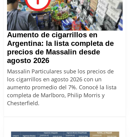
Aumento de cigarrillos en
Argentina: la lista completa de
precios de Massalin desde
Aumento
agosto 2026
de
Massalin Particulares sube los precios de
cigarrillos
los cigarrillos en agosto 2026 con un
en
aumento promedio del 7%. Conocé la lista
Argentina:
completa de Marlboro, Philip Morris y
la
Chesterfield.
lista
completa
de