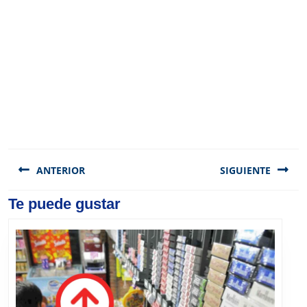
Navegación
de
ANTERIOR
SIGUIENTE
entradas
Previous
Te puede gustar
Next
post:
post: