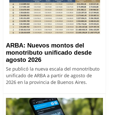
precios
de
Massalin
desde
agosto
2026
ARBA: Nuevos montos del
monotributo unificado desde
ARBA:
agosto 2026
Nuevos
Se publicó la nueva escala del monotributo
montos
unificado de ARBA a partir de agosto de
del
2026 en la provincia de Buenos Aires.
monotributo
unificado
desde
agosto