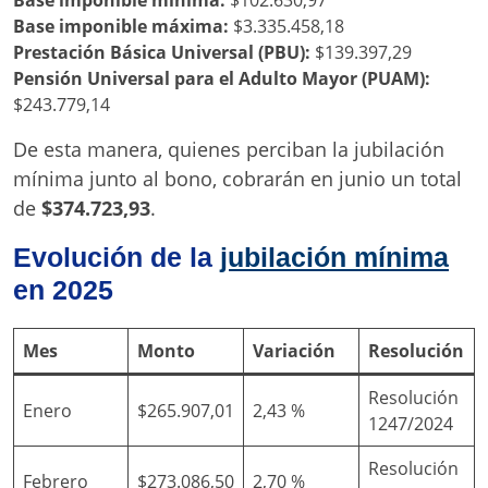
Base imponible máxima:
$3.335.458,18
Prestación Básica Universal (PBU):
$139.397,29
Pensión Universal para el Adulto Mayor (PUAM):
$243.779,14
De esta manera, quienes perciban la jubilación
mínima junto al bono, cobrarán en junio un total
de
$374.723,93
.
Evolución de la
jubilación mínima
en 2025
Mes
Monto
Variación
Resolución
Resolución
Enero
$265.907,01
2,43 %
1247/2024
Resolución
Febrero
$273.086,50
2,70 %