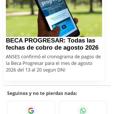
2026
BECA PROGRESAR: Todas las
BEC
fechas de cobro de agosto 2026
PRO
ANSES confirmó el cronograma de pagos de
Toda
la Beca Progresar para el mes de agosto
las
2026 del 13 al 20 segun DNI
fech
de
cobr
Seguinos y no te pierdas nada:
de
agos
2026