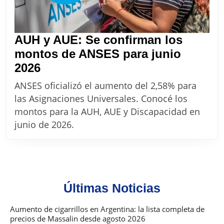
AUH y AUE: Se confirman los
montos de ANSES para junio
AUH
2026
y
ANSES oficializó el aumento del 2,58% para
AUE:
las Asignaciones Universales. Conocé los
Se
montos para la AUH, AUE y Discapacidad en
confirman
junio de 2026.
los
montos
de
ANSES
Últimas Noticias
para
junio
Aumento de cigarrillos en Argentina: la lista completa de
precios de Massalin desde agosto 2026
2026