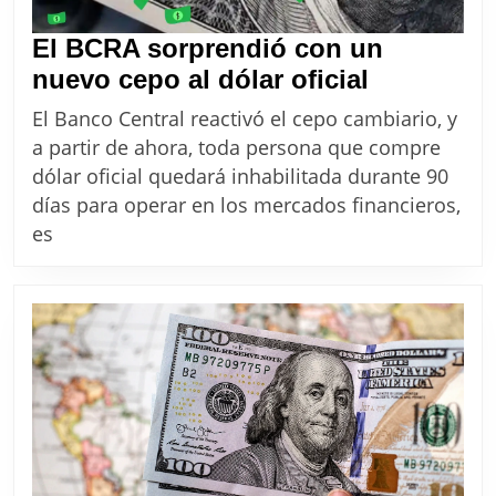
El BCRA sorprendió con un
El
nuevo cepo al dólar oficial
BCRA
El Banco Central reactivó el cepo cambiario, y
sorprendi
a partir de ahora, toda persona que compre
con
dólar oficial quedará inhabilitada durante 90
un
días para operar en los mercados financieros,
nuevo
es
cepo
al
dólar
oficial