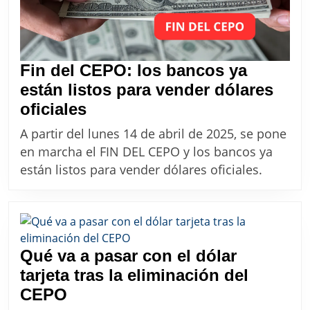
día
sin
cepo
Fin del CEPO: los bancos ya
están listos para vender dólares
Fin
oficiales
del
A partir del lunes 14 de abril de 2025, se pone
CEPO:
en marcha el FIN DEL CEPO y los bancos ya
los
están listos para vender dólares oficiales.
bancos
ya
están
listos
Qué va a pasar con el dólar
para
tarjeta tras la eliminación del
vender
Qué
CEPO
dólares