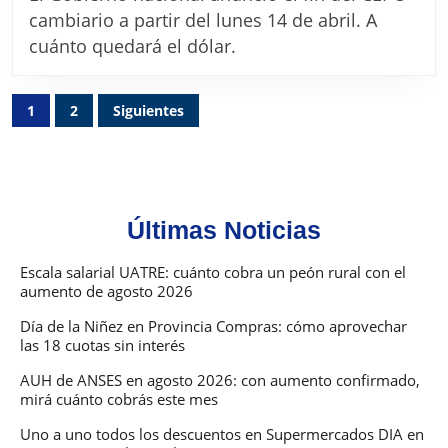
anunció
cambiario a partir del lunes 14 de abril. A
el
cuánto quedará el dólar.
FIN
DEL
Paginación
1
2
Siguientes
CEPO:
de
A
entradas
cuánto
quedará
Últimas Noticias
el
dólar
Escala salarial UATRE: cuánto cobra un peón rural con el
desde
aumento de agosto 2026
el
Día de la Niñez en Provincia Compras: cómo aprovechar
las 18 cuotas sin interés
lunes
AUH de ANSES en agosto 2026: con aumento confirmado,
mirá cuánto cobrás este mes
Uno a uno todos los descuentos en Supermercados DIA en