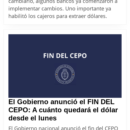
cambiario, algunos bancos ya comenzaron a
los
implementar cambios. Uno importante ya
cajeros
habilitó los cajeros para extraer dólares.
para
extraer
dólares
El Gobierno anunció el FIN DEL
CEPO: A cuánto quedará el dólar
El
desde el lunes
Gobierno
El Gobierno nacional anunció el fin del CEPO