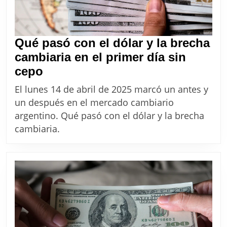
Qué pasó con el dólar y la brecha
cambiaria en el primer día sin
Qué
cepo
pasó
El lunes 14 de abril de 2025 marcó un antes y
con
un después en el mercado cambiario
el
argentino. Qué pasó con el dólar y la brecha
dólar
cambiaria.
y
la
brecha
cambiaria
en
el
primer