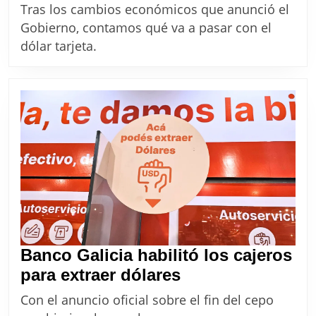
va
Tras los cambios económicos que anunció el
oficiales
a
Gobierno, contamos qué va a pasar con el
pasar
dólar tarjeta.
con
el
dólar
tarjeta
tras
la
eliminación
del
CEPO
Banco Galicia habilitó los cajeros
Banco
para extraer dólares
Galicia
Con el anuncio oficial sobre el fin del cepo
habilitó