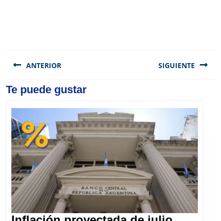
Navegación
de
ANTERIOR
SIGUIENTE
entradas
Previous
Te puede gustar
Next
post:
post:
Inflación proyectada de julio