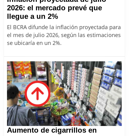
2026: el mercado prevé que
Inflación
llegue a un 2%
proyectada
El BCRA difunde la inflación proyectada para
de
el mes de julio 2026, según las estimaciones
julio
se ubicaría en un 2%.
2026:
el
mercado
prevé
que
llegue
a
un
2%
Aumento de cigarrillos en