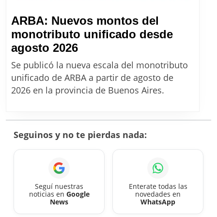
2026
ARBA: Nuevos montos del
monotributo unificado desde
ARBA:
agosto 2026
Nuevos
Se publicó la nueva escala del monotributo
montos
unificado de ARBA a partir de agosto de
del
2026 en la provincia de Buenos Aires.
monotributo
unificado
desde
Seguinos y no te pierdas nada:
agosto
2026
Seguí nuestras
Enterate todas las
noticias en
Google
novedades en
News
WhatsApp