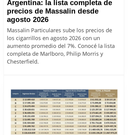
Argentina: la lista completa de
precios de Massalin desde
Aumento
agosto 2026
de
Massalin Particulares sube los precios de
cigarrillos
los cigarrillos en agosto 2026 con un
en
aumento promedio del 7%. Conocé la lista
Argentina:
completa de Marlboro, Philip Morris y
la
Chesterfield.
lista
completa
de
precios
de
Massalin
desde
agosto