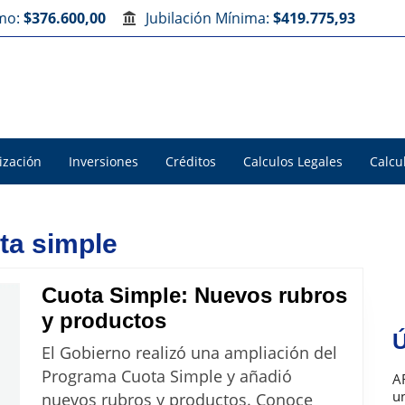
imo:
$376.600,00
Jubilación Mínima:
$419.775,93
ización
Inversiones
Créditos
Calculos Legales
Calcu
ta simple
Cuota Simple: Nuevos rubros
Cuota
y productos
Ú
Simple:
El Gobierno realizó una ampliación del
Nuevos
Programa Cuota Simple y añadió
A
rubros
u
nuevos rubros y productos. Conoce