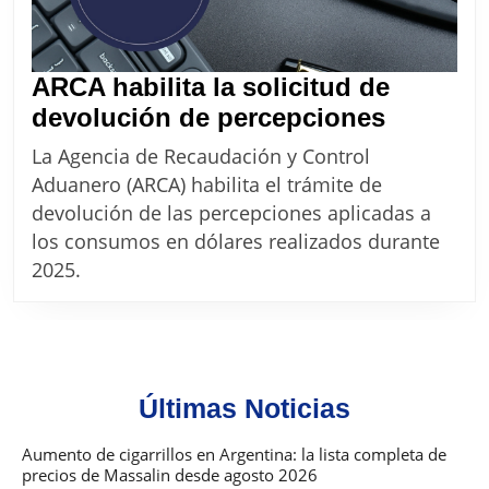
ARCA habilita la solicitud de
ARCA
devolución de percepciones
habilita
La Agencia de Recaudación y Control
la
Aduanero (ARCA) habilita el trámite de
solicitu
devolución de las percepciones aplicadas a
de
los consumos en dólares realizados durante
devoluc
2025.
de
percepc
Últimas Noticias
Aumento de cigarrillos en Argentina: la lista completa de
precios de Massalin desde agosto 2026