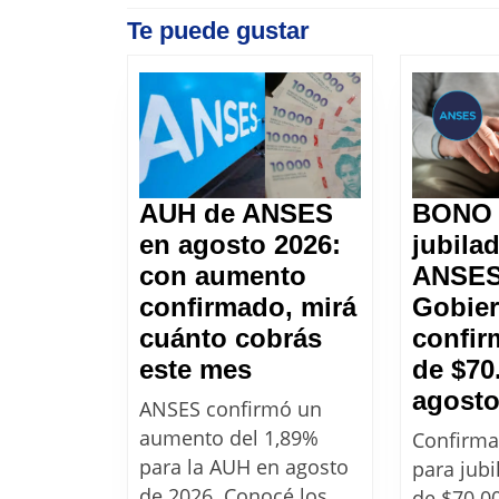
entradas
Previous
Te puede gustar
post:
AUH de ANSES
BONO 
en agosto 2026:
jubila
con aumento
ANSES
confirmado, mirá
Gobie
cuánto cobrás
confir
AUH
este mes
de $70
de
agosto
ANSES confirmó un
ANSES
aumento del 1,89%
Confirma
en
para la AUH en agosto
para jub
agosto
de 2026. Conocé los
de $70.0