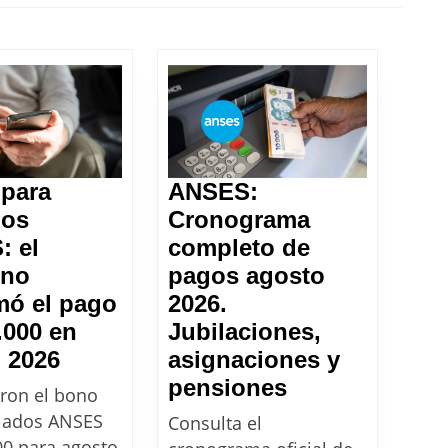
Next
post:
para
ANSES:
dos
Cronograma
: el
completo de
rno
pagos agosto
mó el pago
2026.
.000 en
Jubilaciones,
BONO
 2026
asignaciones y
para
ANSES:
pensiones
ron el bono
jubilados
Cronograma
ilados ANSES
Consulta el
ANSES:
completo
00 para agosto