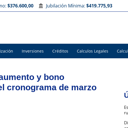
imo:
$376.600,00
Jubilación Mínima:
$419.775,93
ización
Inversiones
Créditos
Calculos Legales
Calcu
 aumento y bono
 el cronograma de marzo
Ú
E
r
D