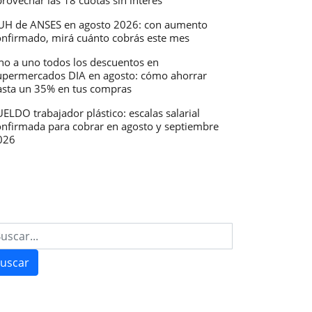
rovechar las 18 cuotas sin interés
UH de ANSES en agosto 2026: con aumento
onfirmado, mirá cuánto cobrás este mes
no a uno todos los descuentos en
upermercados DIA en agosto: cómo ahorrar
asta un 35% en tus compras
ELDO trabajador plástico: escalas salarial
onfirmada para cobrar en agosto y septiembre
026
uscar