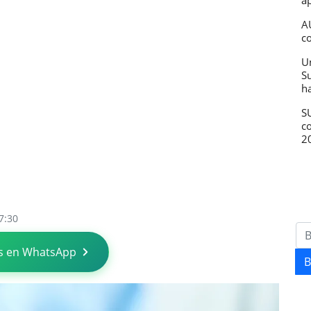
ap
A
c
U
S
h
SU
c
2
7:30
s en WhatsApp
B