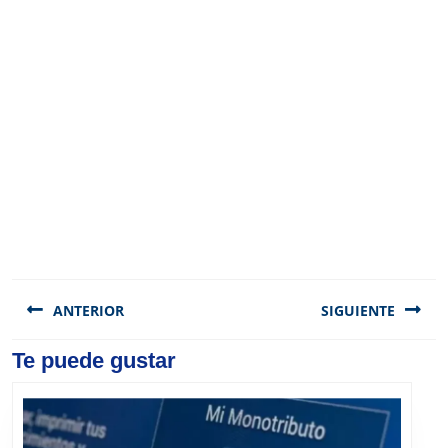
Navegación
de
ANTERIOR
SIGUIENTE
entradas
Previous
Te puede gustar
Next
post:
post: