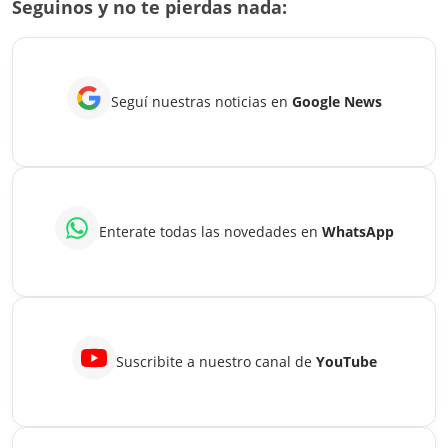
Seguinos y no te pierdas nada:
confirmado,
mirá
cuánto
Seguí nuestras noticias en
Google News
cobrás
este
mes
Enterate todas las novedades en
WhatsApp
Suscribite a nuestro canal de
YouTube