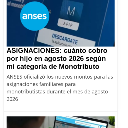
ASIGNACIONES: cuánto cobro
por hijo en agosto 2026 según
ASIGNA
mi categoría de Monotributo
cuánto
ANSES oficializó los nuevos montos para las
cobro
asignaciones familiares para
por
monotributistas durante el mes de agosto
hijo
2026
en
agosto
2026