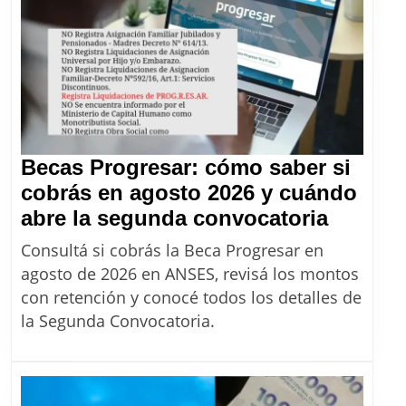
según
mi
categorí
de
Monotri
Becas Progresar: cómo saber si
cobrás en agosto 2026 y cuándo
Becas
abre la segunda convocatoria
Progres
Consultá si cobrás la Beca Progresar en
cómo
agosto de 2026 en ANSES, revisá los montos
saber
con retención y conocé todos los detalles de
si
la Segunda Convocatoria.
cobrás
en
agosto