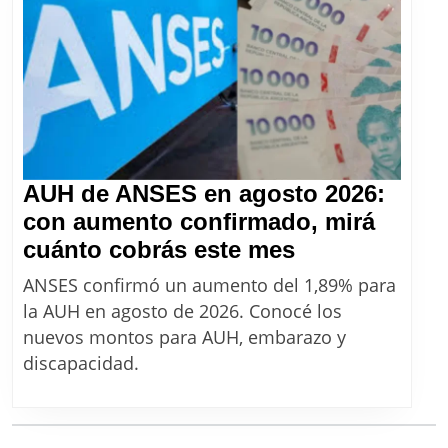
2026
y
cuándo
abre
la
segund
convoca
AUH de ANSES en agosto 2026:
con aumento confirmado, mirá
AUH
cuánto cobrás este mes
de
ANSES confirmó un aumento del 1,89% para
ANSES
la AUH en agosto de 2026. Conocé los
en
nuevos montos para AUH, embarazo y
agosto
discapacidad.
2026:
con
aumento