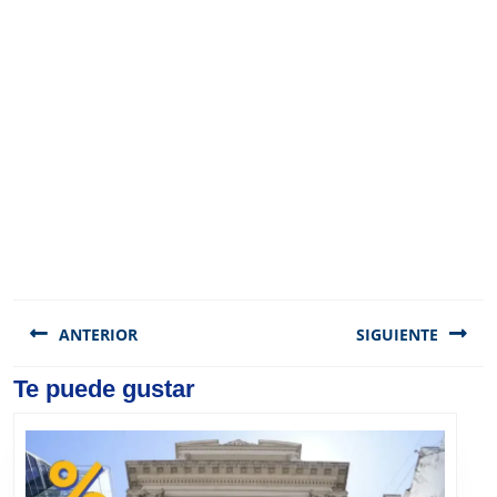
Navegación
de
ANTERIOR
SIGUIENTE
entradas
Previous
Te puede gustar
Next
post:
post: