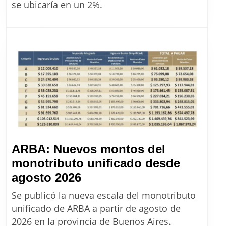
julio
se ubicaría en un 2%.
2026:
el
mercado
prevé
que
llegue
a
un
2%
ARBA: Nuevos montos del
monotributo unificado desde
ARBA:
agosto 2026
Nuevos
Se publicó la nueva escala del monotributo
montos
unificado de ARBA a partir de agosto de
del
2026 en la provincia de Buenos Aires.