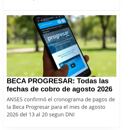
monotributo
unificado
desde
agosto
2026
BECA PROGRESAR: Todas las
BEC
fechas de cobro de agosto 2026
PRO
ANSES confirmó el cronograma de pagos de
Toda
la Beca Progresar para el mes de agosto
las
2026 del 13 al 20 segun DNI
fech
de