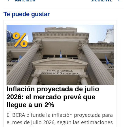
de
entradas
Previous
Te puede gustar
Next
post:
post:
Inflación proyectada de julio
2026: el mercado prevé que
Inflación
llegue a un 2%
proyectada
El BCRA difunde la inflación proyectada para
de
el mes de julio 2026, según las estimaciones