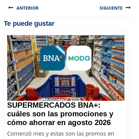
Navegación
de
ANTERIOR
SIGUIENTE
entradas
Previous
Te puede gustar
Next
post:
post:
SUPERMERCADOS BNA+:
cuáles son las promociones y
SUPER
cómo ahorrar en agosto 2026
BNA+:
Comenzó mes y estas son las promos en