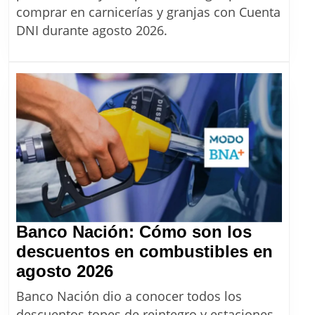
las
comprar en carnicerías y granjas con Cuenta
promociones
DNI durante agosto 2026.
de
Cuenta
DNI
en
agosto
2026
Banco Nación: Cómo son los
descuentos en combustibles en
Banco
agosto 2026
Nación:
Banco Nación dio a conocer todos los
Cómo
descuentos topes de reintegro y estaciones