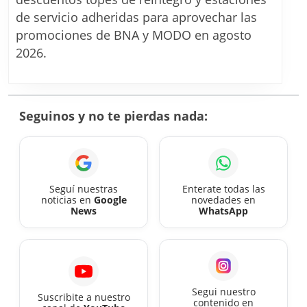
son
de servicio adheridas para aprovechar las
los
promociones de BNA y MODO en agosto
descuentos
2026.
en
combustibles
en
Seguinos y no te pierdas nada:
agosto
2026
Seguí nuestras
Enterate todas las
noticias en
Google
novedades en
News
WhatsApp
Segui nuestro
Suscribite a nuestro
contenido en