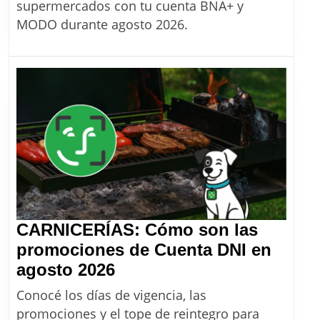
cuáles
supermercados con tu cuenta BNA+ y
son
MODO durante agosto 2026.
las
promoc
y
cómo
ahorrar
en
agosto
2026
CARNICERÍAS: Cómo son las
promociones de Cuenta DNI en
CARNICERÍAS:
agosto 2026
Cómo
Conocé los días de vigencia, las
son
promociones y el tope de reintegro para