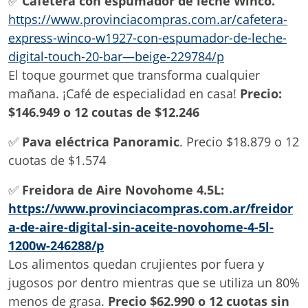
✅
Cafetera con espumador de leche Winco.
https://www.provinciacompras.com.ar/cafetera-
express-winco-w1927-con-espumador-de-leche-
digital-touch-20-bar—beige-229784/p
El toque gourmet que transforma cualquier
mañana. ¡Café de especialidad en casa!
Precio:
$146.949 o 12 coutas de $12.246
✅
Pava eléctrica Panoramic
. Precio $18.879 o 12
cuotas de $1.574
✅
Freidora de Aire Novohome 4.5L:
https://www.provinciacompras.com.ar/freidor
a-de-aire-digital-sin-aceite-novohome-4-5l-
1200w-246288/p
Los alimentos quedan crujientes por fuera y
jugosos por dentro mientras que se utiliza un 80%
menos de grasa.
Precio $62.990 o 12 cuotas sin