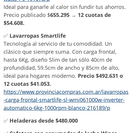
Ideal para ganarle al calor sin fundir tus ahorros.
Precio publicado $
655.295
→
12 cuotas de
$54.608.
✅
Lavarropas Smartlife
Tecnología al servicio de tu comodidad. Un
clásico que siempre suma. Con carga frontal,
hasta 6Kg, diseño Slim de tan sólo 40cm de
profundidad, 59.5cm de ancho y 85cm de alto,
ideal para hogares moderno.
Precio $492.631 o
12 cuotas $41.053.
https://www.provinciacompras.com.ar/lavarropas
-carga-frontal-smartlife-sl-wmi061000w-inverter-
automatico-6kg-1000rpm-blanco-216189/p
✅
Heladeras desde $480.000