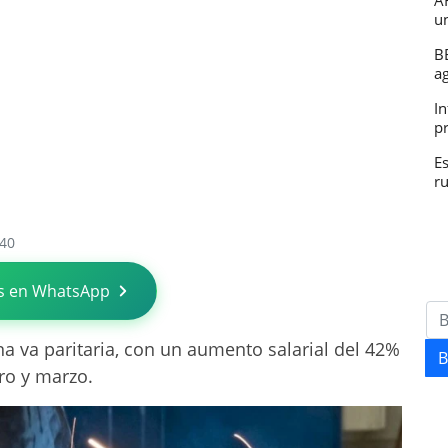
A
u
B
a
In
p
E
r
:40
s en WhatsApp
a va paritaria, con un aumento salarial del 42%
B
ro y marzo.