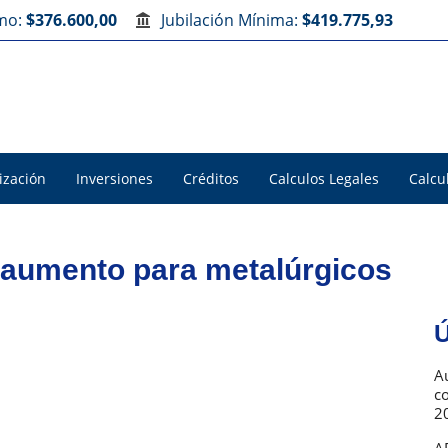
imo:
$376.600,00
Jubilación Mínima:
$419.775,93
ización
Inversiones
Créditos
Calculos Legales
Calcu
 aumento para metalúrgicos
Ú
Au
c
2