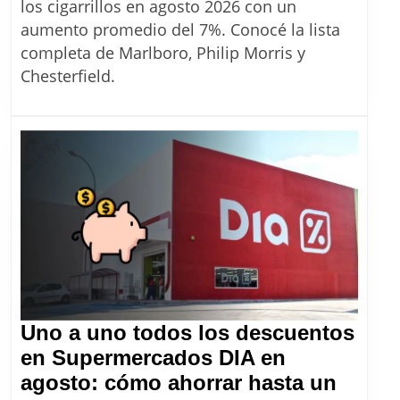
cigarrillos
los cigarrillos en agosto 2026 con un
en
aumento promedio del 7%. Conocé la lista
Argentina:
completa de Marlboro, Philip Morris y
la
Chesterfield.
lista
completa
de
precios
de
Massalin
desde
agosto
2026
Uno a uno todos los descuentos
en Supermercados DIA en
agosto: cómo ahorrar hasta un