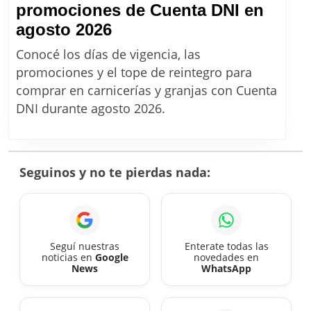
en
promociones de Cuenta DNI en
tus
CARNICERÍAS:
agosto 2026
compras
Cómo
Conocé los días de vigencia, las
son
promociones y el tope de reintegro para
las
comprar en carnicerías y granjas con Cuenta
promociones
DNI durante agosto 2026.
de
Cuenta
DNI
Seguinos y no te pierdas nada:
en
agosto
2026
Seguí nuestras
Enterate todas las
noticias en
Google
novedades en
News
WhatsApp