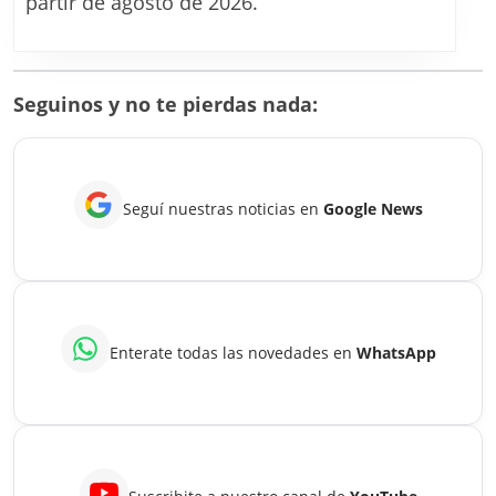
partir de agosto de 2026.
las
nuevas
escalas
Seguinos y no te pierdas nada:
de
ARBA
desde
Seguí nuestras noticias en
Google News
agosto
2026
Enterate todas las novedades en
WhatsApp