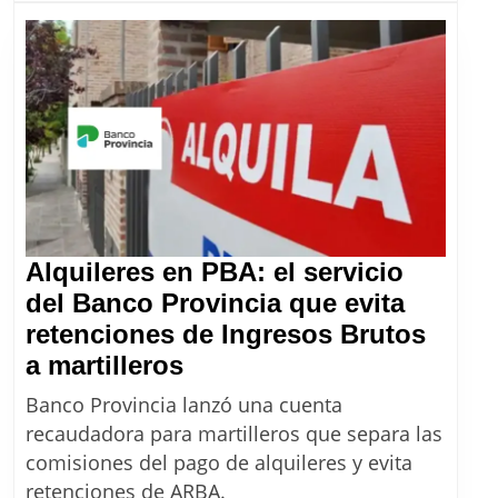
el
Mon
y
cóm
que
las
fech
del
mes
Alquileres en PBA: el servicio
del Banco Provincia que evita
retenciones de Ingresos Brutos
Alquileres
a martilleros
en
Banco Provincia lanzó una cuenta
PBA:
recaudadora para martilleros que separa las
el
comisiones del pago de alquileres y evita
servicio
retenciones de ARBA.