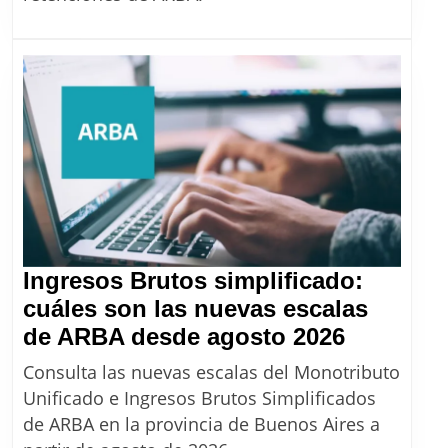
del
Banco
Provincia
que
evita
retenciones
de
Ingresos
Brutos
a
Ingresos Brutos simplificado:
martilleros
cuáles son las nuevas escalas
Ingresos
de ARBA desde agosto 2026
Brutos
Consulta las nuevas escalas del Monotributo
simplific
Unificado e Ingresos Brutos Simplificados
cuáles
de ARBA en la provincia de Buenos Aires a
son