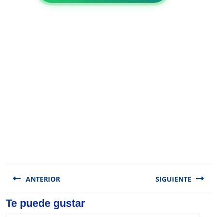
Navegación
de
ANTERIOR
SIGUIENTE
entradas
Previous
Te puede gustar
Next
post:
post: