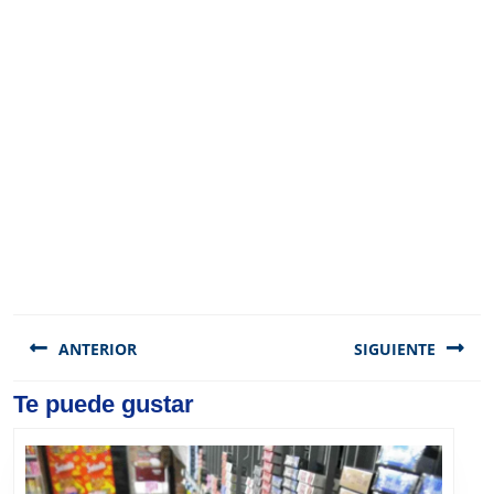
Navegación
de
ANTERIOR
SIGUIENTE
entradas
Previous
Te puede gustar
Next
post:
post: