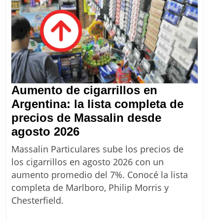
Aumento de cigarrillos en
Argentina: la lista completa de
precios de Massalin desde
Aumento
agosto 2026
de
Massalin Particulares sube los precios de
cigarrillos
los cigarrillos en agosto 2026 con un
en
aumento promedio del 7%. Conocé la lista
Argentina:
completa de Marlboro, Philip Morris y
la
Chesterfield.
lista