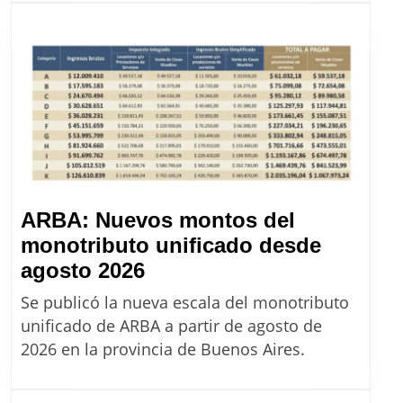
completa
de
precios
de
Massalin
desde
agosto
2026
ARBA: Nuevos montos del
monotributo unificado desde
ARBA:
agosto 2026
Nuevos
Se publicó la nueva escala del monotributo
montos
unificado de ARBA a partir de agosto de
del
2026 en la provincia de Buenos Aires.
monotributo
unificado