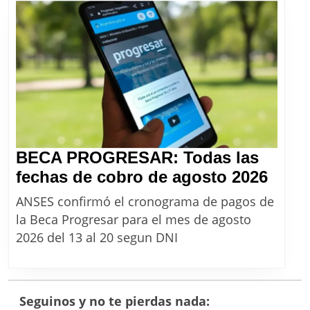
desde
agosto
2026
BECA PROGRESAR: Todas las
BEC
fechas de cobro de agosto 2026
PRO
ANSES confirmó el cronograma de pagos de
Toda
la Beca Progresar para el mes de agosto
las
2026 del 13 al 20 segun DNI
fech
de
cobr
Seguinos y no te pierdas nada: