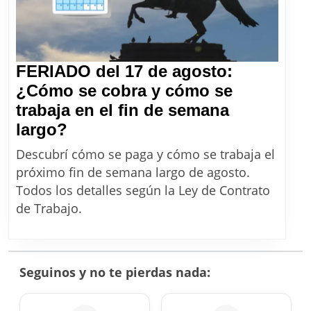
cubre
FERIADO del 17 de agosto:
¿Cómo se cobra y cómo se
trabaja en el fin de semana
FERIADO
largo?
del
Descubrí cómo se paga y cómo se trabaja el
17
próximo fin de semana largo de agosto.
de
Todos los detalles según la Ley de Contrato
agosto:
de Trabajo.
¿Cómo
se
cobra
Seguinos y no te pierdas nada:
y
cómo