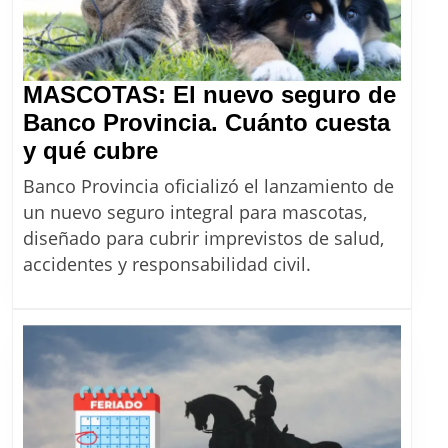
de
venta
libre
MASCOTAS: El nuevo seguro de
Banco Provincia. Cuánto cuesta
MASCOTAS:
y qué cubre
El
Banco Provincia oficializó el lanzamiento de
nuevo
un nuevo seguro integral para mascotas,
seguro
diseñado para cubrir imprevistos de salud,
de
accidentes y responsabilidad civil.
Banco
Provincia.
Cuánto
cuesta
y
qué