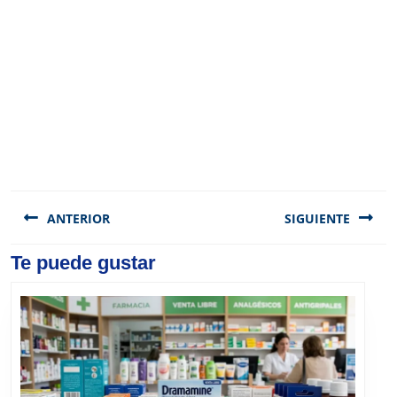
Navegación
de
ANTERIOR
SIGUIENTE
entradas
Previous
Te puede gustar
Next
post:
post: