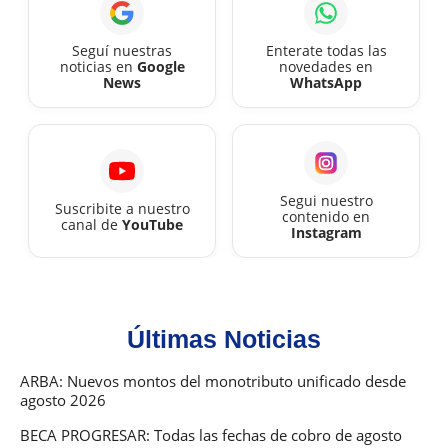
se
trabaja
Seguí nuestras
Enterate todas las
noticias en
Google
novedades en
en
News
WhatsApp
el
fin
de
semana
Segui nuestro
Suscribite a nuestro
largo?
contenido en
canal de
YouTube
Instagram
Últimas Noticias
ARBA: Nuevos montos del monotributo unificado desde
agosto 2026
BECA PROGRESAR: Todas las fechas de cobro de agosto