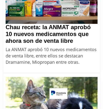
Chau receta: la ANMAT aprobó
10 nuevos medicamentos que
Chau
ahora son de venta libre
receta:
La ANMAT aprobó 10 nuevos medicamentos
la
de venta libre, entre ellos se destacan
ANMAT
Dramamine, Miopropan entre otras.
aprobó
10
nuevos
medicament
que
ahora
son