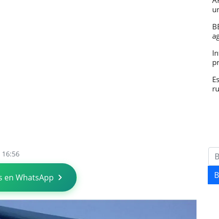
A
u
B
a
In
p
E
r
 16:56
B
s en WhatsApp