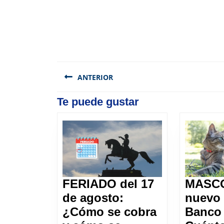
Navegación
de
ANTERIOR
entradas
Previous
Te puede gustar
post:
FERIADO del 17
MASCO
de agosto:
nuevo 
¿Cómo se cobra
Banco 