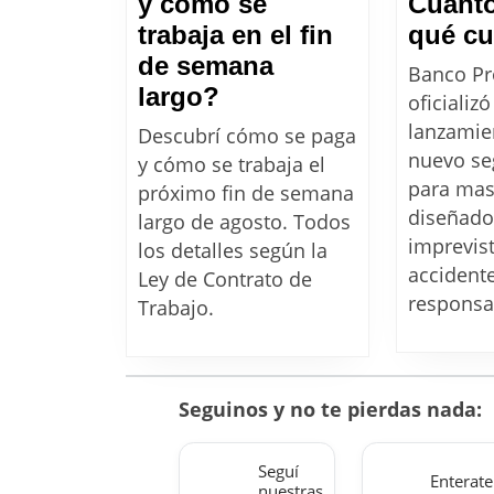
y cómo se
Cuánto
trabaja en el fin
qué cu
de semana
Banco Pr
FERIADO
largo?
oficializó
del
lanzamie
Descubrí cómo se paga
17
nuevo se
y cómo se trabaja el
de
para mas
próximo fin de semana
agosto:
diseñado
largo de agosto. Todos
imprevist
¿Cómo
los detalles según la
accident
Ley de Contrato de
se
responsab
Trabajo.
cobra
y
cómo
se
Seguinos y no te pierdas nada:
trabaja
en
Seguí
Enterate
nuestras