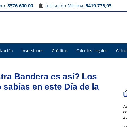
imo:
$376.600,00
Jubilación Mínima:
$419.775,93
ización
Inversiones
Créditos
Calculos Legales
Calcu
stra Bandera es así? Los
 sabías en este Día de la
Ú
Au
c
2