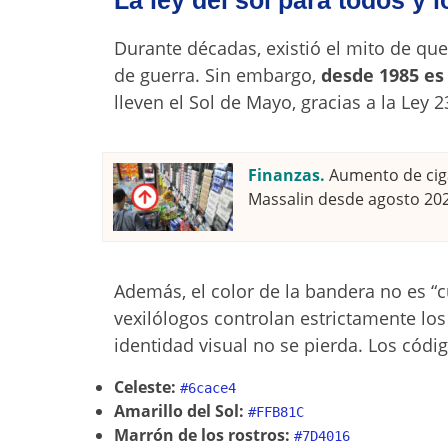
La ley del sol para todos y 
Durante décadas, existió el mito de que
de guerra. Sin embargo,
desde 1985 es
lleven el Sol de Mayo, gracias a la Ley 2
Finanzas.
Aumento de ciga
Massalin desde agosto 20
Además, el color de la bandera no es “c
vexilólogos controlan estrictamente lo
identidad visual no se pierda. Los códi
Celeste:
#6cace4
Amarillo del Sol:
#FFB81C
Marrón de los rostros:
#7D4016