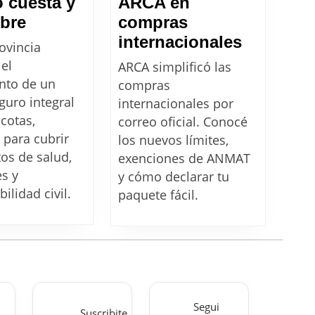
 cuesta y
ARCA en
MASCOTAS:
bre
compras
El
Puerta
internacionales
ovincia
nuevo
a
 el
ARCA simplificó las
seguro
puerta
nto de un
compras
de
MÁS
guro integral
internacionales por
Banco
FÁCIL:
cotas,
correo oficial. Conocé
 para cubrir
Provincia.
los
los nuevos límites,
os de salud,
Cuánto
exenciones de ANMAT
cambios
es y
y cómo declarar tu
cuesta
de
ilidad civil.
paquete fácil.
y
ARCA
qué
en
cubre
compras
internac
Segui
Suscribite