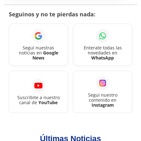
con
aumento
Seguinos y no te pierdas nada:
confirmado,
mirá
cuánto
cobrás
Seguí nuestras
Enterate todas las
noticias en
Google
novedades en
este
News
WhatsApp
mes
Segui nuestro
Suscribite a nuestro
contenido en
canal de
YouTube
Instagram
Últimas Noticias