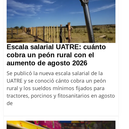
Escala salarial UATRE: cuánto
cobra un peón rural con el
Escala
aumento de agosto 2026
salarial
Se publicó la nueva escala salarial de la
UATRE:
UATRE y se conoció cánto cobra un peón
cuánto
rural y los sueldos mínimos fijados para
cobra
tractores, porcinos y fitosanitarios en agosto
un
de
peón
rural
con