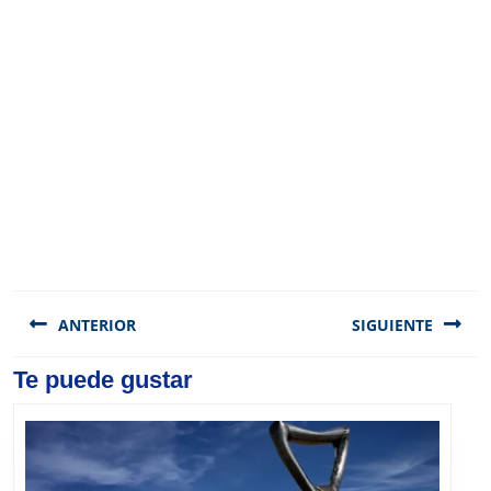
Navegación
de
ANTERIOR
SIGUIENTE
entradas
Previous
Te puede gustar
Next
post:
post: