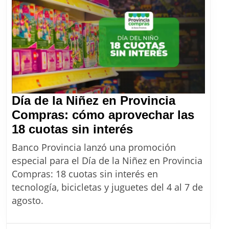
el
aumento
de
agosto
2026
Día de la Niñez en Provincia
Compras: cómo aprovechar las
Día
18 cuotas sin interés
de
Banco Provincia lanzó una promoción
la
especial para el Día de la Niñez en Provincia
Niñez
Compras: 18 cuotas sin interés en
en
tecnología, bicicletas y juguetes del 4 al 7 de
Provincia
agosto.
Compras:
cómo