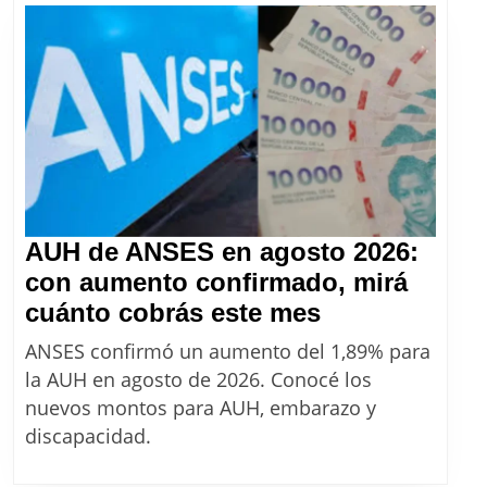
aprovechar
las
18
cuotas
sin
interés
AUH de ANSES en agosto 2026:
con aumento confirmado, mirá
AUH
cuánto cobrás este mes
de
ANSES confirmó un aumento del 1,89% para
ANSES
la AUH en agosto de 2026. Conocé los
en
nuevos montos para AUH, embarazo y
agosto
discapacidad.
2026: